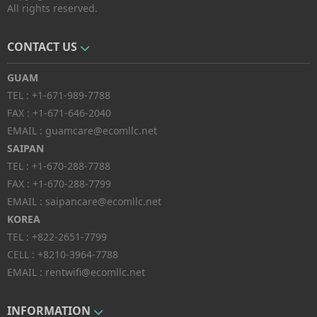
All rights reserved.
CONTACT US
GUAM
TEL :
+1-671-989-7788
FAX :
+1-671-646-2040
EMAIL :
guamcare@ecomllc.net
SAIPAN
TEL :
+1-670-288-7788
FAX :
+1-670-288-7799
EMAIL :
saipancare@ecomllc.net
KOREA
TEL :
+822-2651-7799
CELL :
+8210-3964-7788
EMAIL :
rentwifi@ecomllc.net
INFORMATION