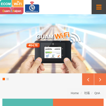
Sketchbook5, 스케치북5
Sketchbook5, 스케치북5
T
o
g
g
l
e
n
a
v
i
g
a
t
i
o
n
Home
社區
QnA