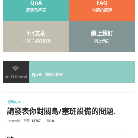
QnA
FAQ
問題及解答
常問的問題
1:1支助
網上預訂
1:1電子郵件協助
網上預訂
QnA
問題和答案
Wi-Fi Rental
關島的WiFi
請發表你對關島/塞班設備的問題.
rentwifi
點閱
14767
回覆
0