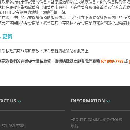
採取預防措施來保護您的信息。當您通過網站提交敏感信息，你的信息得到保護
我們在哪裡收集敏感信息（如信用卡資料），這些信息被加密並以安全的方式發
“HTTPS”在網頁的地址開頭驗證這一點.
們在網上使用加密來保護傳輸的敏感信息，我們也在下線時保護敏感信息的. 
被允許訪問個人身份信息。我們在其中存儲個人身份信息的電腦/電腦伺服器都保
. 更新
的隱私政策可能隨時更改，所有更新將被張貼在此頁上.
您認為我們沒有遵守本隱私政策，應通過電話立即與我們聯繫
671)989-7788
或
ACT US
INFORMATION
ABOUT E-COMMUNICATIONS
-671-989-7788
地點