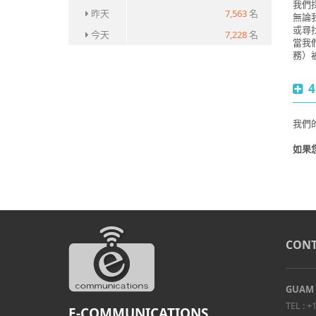
我們
昨天
7,563
名
無論
或尋找
今天
7,228
名
當我
務）
4
我們
如果
CONT
GUAM
TEL :
+1
E-COMMUNICATIONS