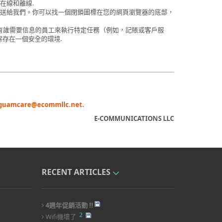
在線和離線.
送給我們。你可以找一個閉鎖圖標在您的網頁瀏覽器的底部，
只有誰需要信息的員工來執行特定任務（例如，記賬或客戶服
存在一個安全的環境.
guamcare@ecommllc.net.
E-COMMUNICATIONS LLC
RECENT ARTICLES
4週年促銷活動 !!
2
Wifi機壞了