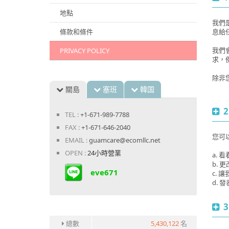
地點
我們
條款和條件
息給
我們
PRIVACY POLICY
求，例
除非
關島
塞班
韓国
TEL :
+1-671-989-7788
FAX :
+1-671-646-2040
您可
EMAIL :
guamcare@ecomllc.net
OPEN :
24小時營業
a.
b. 
eve671
c.
d.
3
總數
5,430,122
名