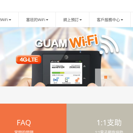
WiFi
塞班的WiFi
網上預訂
客戶服務中心
FAQ
1:1支助
常問的問題
1:1電子郵件協助