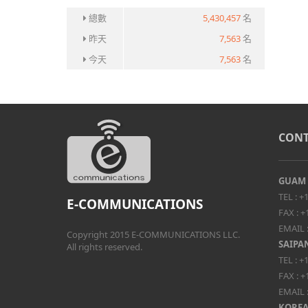
總數
5,430,457
名
昨天
7,563
名
今天
7,563
名
CONT
GUAM
TEL :
+1
E-COMMUNICATIONS
FAX :
+
EMAIL 
Copyright 2015 E-COMMUNICATIONS LLC.
SAIPA
All rights reserved.
TEL :
+1
FAX :
+
EMAIL 
KORE