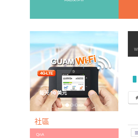
Wi
每天 10 美元
社區
QnA