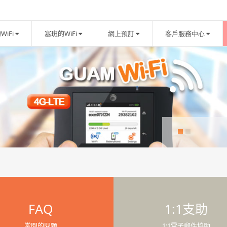
WiFi
塞班的WiFi
網上預訂
客戶服務中心
FAQ
1:1支助
常問的問題
1:1電子郵件協助