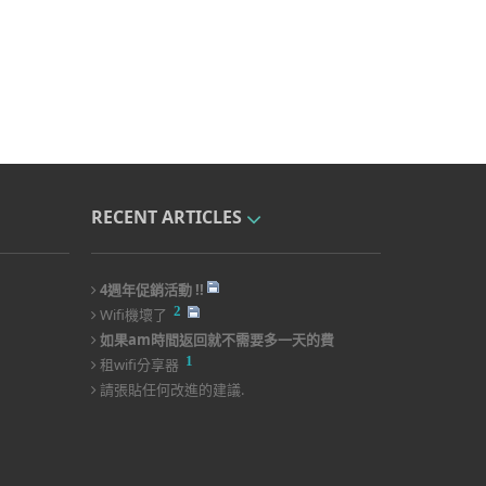
RECENT ARTICLES
4週年促銷活動 !!
2
Wifi機壞了
如果am時間返回就不需要多一天的費
1
用!!
租wifi分享器
請張貼任何改進的建議.