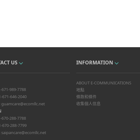
ACT US
INFORMATION
ABOUT E-COMMUNICATIONS
-671-989-7788
地點
1-671-646-2040
條款和條件
收集個人信息
:
guamcare@ecomllc.net
N
-670-288-7788
1-670-288-7799
:
saipancare@ecomllc.net
A