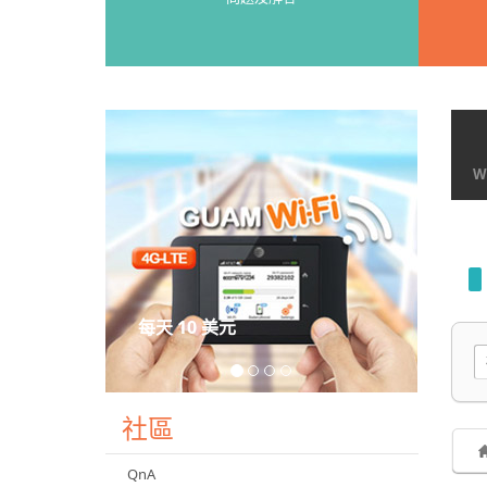
Wi
每天 10 美元
社區
QnA