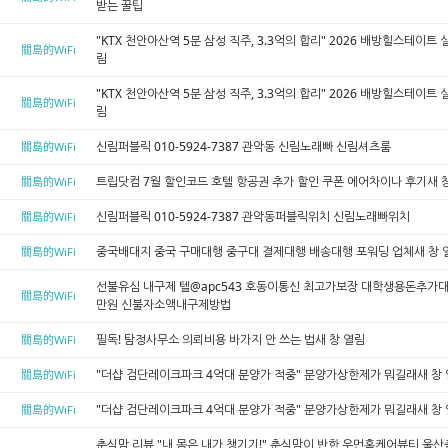
받는 꿀팁
"KTX 천안아산역 5분 삼성 직주, 3.3억의 합리" 2026 배방힐스테이트
關島的WiFi
림
"KTX 천안아산역 5분 삼성 직주, 3.3억의 합리" 2026 배방힐스테이트
關島的WiFi
림
신림퍼블릭 010-5924-7387 관악동 신림노래빠 신림셔츠룸
關島的WiFi
트립닷컴 7월 할인코드 호텔 항공권 추가 할인 쿠폰 에어차이나 후기새 
關島的WiFi
신림퍼블릭 010-5924-7387 관악동퍼블릭위치 신림노래빠위치
關島的WiFi
중국배대지 중국 구매대행 중구대 결제대행 배송대행 포워딩 업체새 창 
關島的WiFi
선불유심 내구제 텔@apc543 호동이통신 최고가보장 대학생용돈추가
關島的WiFi
만원 신불자소액내구제방법
필독! 탐정사무소 의뢰비용 바가지 안 쓰는 법새 창 열림
關島的WiFi
"더샵 검단레이크파크 4억대 분양가 적중" 분양가상한제가 뭐길래새 창
關島的WiFi
"더샵 검단레이크파크 4억대 분양가 적중" 분양가상한제가 뭐길래새 창
關島的WiFi
춘식맘 리뷰 "내 몸은 내가 챙기기!" 춘식맘이 반한 우먼홈케어뷰티 울