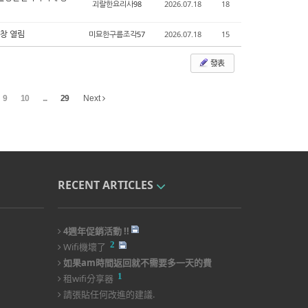
괴랄한요리사98
2026.07.18
18
 창 열림
미묘한구름조각57
2026.07.18
15
發表
9
10
...
29
Next
RECENT ARTICLES
4週年促銷活動 !!
2
Wifi機壞了
如果am時間返回就不需要多一天的費
1
用!!
租wifi分享器
請張貼任何改進的建議.