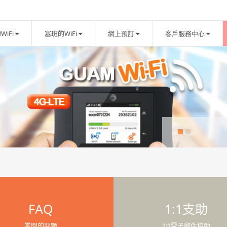
WiFi
塞班的WiFi
網上預訂
客戶服務中心
FAQ
1:1支助
常問的問題
1:1電子郵件協助