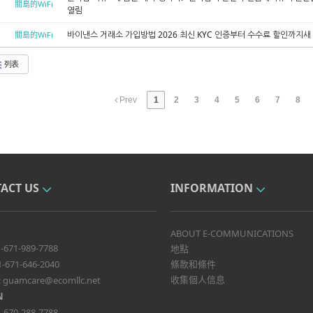
關島的WiFi
열림
바이낸스 거래소 가입방법 2026 최신 KYC 인증부터 수수료 할인까지새
關島的WiFi
列表
Prev
1
2
3
4
5
6
7
8
ACT US
INFORMATION
ABOUT E-COMMUNICATIONS
-671-989-7788
地點
1-671-646-2040
條款和條件
收集個人信息
:
guamcare@ecomllc.net
N
-670-288-7788