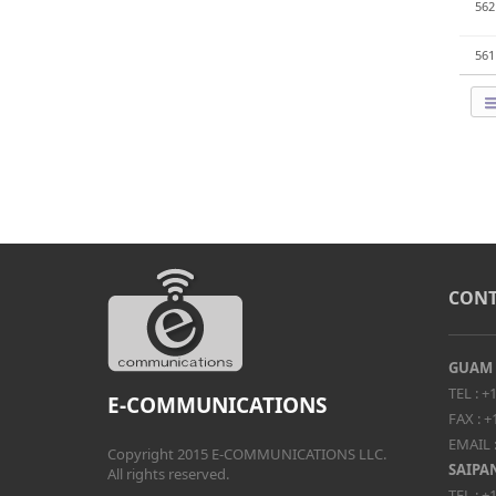
562
561
CONT
GUAM
TEL :
+1
E-COMMUNICATIONS
FAX :
+
EMAIL 
Copyright 2015 E-COMMUNICATIONS LLC.
SAIPA
All rights reserved.
TEL :
+1