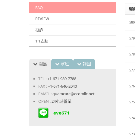
FAQ
編
REVIEW
580
投訴
579
1:1支助
578
關島
塞班
韓国
577
TEL :
+1-671-989-7788
FAX :
+1-671-646-2040
576
EMAIL :
guamcare@ecomllc.net
OPEN :
24小時營業
575
eve671
574
573