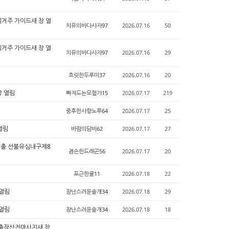
 실거주 가이드새 창 열
치유의바다사자97
2026.07.16
50
 실거주 가이드새 창 열
치유의바다사자97
2026.07.16
29
흐릿한두루미37
2026.07.16
20
창 열림
빠져드는모험가15
2026.07.17
219
중후한사향노루64
2026.07.17
25
열림
바람의담비62
2026.07.17
27
대출 선불유심내구제8
겸손한드래곤56
2026.07.17
20
포근한귤11
2026.07.18
22
 열림
장난스러운솔개34
2026.07.18
29
 열림
장난스러운솔개34
2026.07.18
18
산출장산전마사지새 창