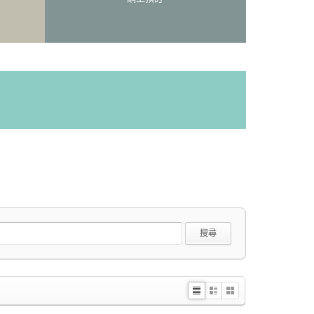
搜尋
Li
Zi
G
st
n
al