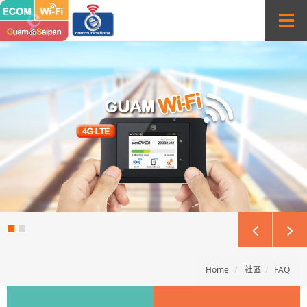
Sketchbook5, 스케치북5
Sketchbook5, 스케치북5
T
o
g
g
l
e
n
a
v
i
g
a
t
i
o
n
Home
社區
FAQ