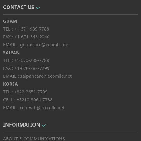
CONTACT US
GUAM
TEL :
+1-671-989-7788
FAX :
+1-671-646-2040
EMAIL :
guamcare@ecomllc.net
SAIPAN
TEL :
+1-670-288-7788
FAX :
+1-670-288-7799
EMAIL :
saipancare@ecomllc.net
KOREA
TEL :
+822-2651-7799
CELL :
+8210-3964-7788
EMAIL :
rentwifi@ecomllc.net
INFORMATION
ABOUT E-COMMUNICATIONS