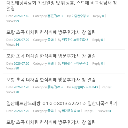
대전웨딩박람회 최신일정 및 웨딩홀, 스드메 비교상담새 창
열림
Date
2026.07.16
Category
塞班的WiFi
By
야망찬수정38
Reply
0
Views
99
포항 초곡 더차림 한식뷔페 방문후기:새 창 열림
Date
2026.07.20
Category
普遍
By
따뜻한미노타우르43
Reply
0
Views
84
포항 초곡 더차림 한식뷔페 방문후기:새 창 열림
Date
2026.07.20
Category
普遍
By
따뜻한미노타우르43
Reply
0
Views
80
포항 초곡 더차림 한식뷔페 방문후기:새 창 열림
Date
2026.07.20
Category
關島的WiFi
By
따뜻한미노타우르43
Reply
0
Views
70
일산베트남노래방 ㅇ1ㅇ☆8013☆2221☆ 일산다국적후기
Date
2026.07.20
Category
普遍
By
버거운달빛10
Reply
0
Views
64
포항 초곡 더차림 한식뷔페 방문후기:새 창 열림