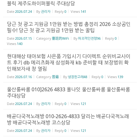
블릭 제주도하이퍼블릭 주대상담
Date
2026.07.24
By
관리자
Reply
0
Views
141
당근 첫 광고 지원금 1만원 받는 방법 총정리 2026 소상공인
필수! 당근 첫 광고 지원금 1만원 받는 꿀팁
Date
2026.07.15
Category
塞班的WiFi
By
파괴적인전령96
Reply
0
Views
140
현대해상 태아보험 사은품 가입시기 다이렉트 순위비교사이
트 후기 db 메리츠화재 삼성화재 kb 준비할 때 보장범위 확
인해보자새 창 열림
Date
2026.07.16
Category
普遍
By
냉정한고래48
Reply
0
Views
139
울산룸싸롱 010]2626 4833 올나잇 울산룸싸롱 울산룸싸롱
주대상담
Date
2026.07.24
By
관리자
Reply
0
Views
121
배곧다국적노래방 010-2626-4833 달리는 배곧다국적노래
방 배곧다국적노래방 코스상담
Date
2026.07.24
By
관리자
Reply
0
Views
121