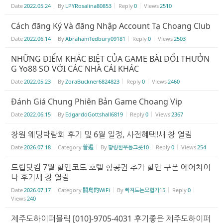
Date
2022.05.24
By
LPYRosalina80853
Reply
0
Views
2510
Cách đăng Ký Và đăng Nhập Account Tạ Choang Club
Date
2022.06.14
By
AbrahamTedbury09181
Reply
0
Views
2503
NHỮNG ĐIỂM KHÁC BIỆT CỦA GAME BÀI ĐỔI THƯỞN
G Yo88 SO VỚI CÁC NHÀ CÁI KHÁC
Date
2022.05.23
By
ZoraBuckner6824823
Reply
0
Views
2460
Đánh Giá Chung Phiên Bản Game Choang Vip
Date
2022.06.15
By
EdgardoGottshall6819
Reply
0
Views
2367
창원 웨딩박람회 후기 및 6월 일정, 사전혜택!새 창 열림
Date
2026.07.18
Category
普遍
By
황량한우동그릇10
Reply
0
Views
254
트립닷컴 7월 할인코드 호텔 항공권 추가 할인 쿠폰 에어차이
나 후기새 창 열림
Date
2026.07.17
Category
關島的WiFi
By
빠져드는모험가15
Reply
0
Views
240
제주도하이퍼블릭 [010]-9705-4031 후기좋은 제주도하이퍼