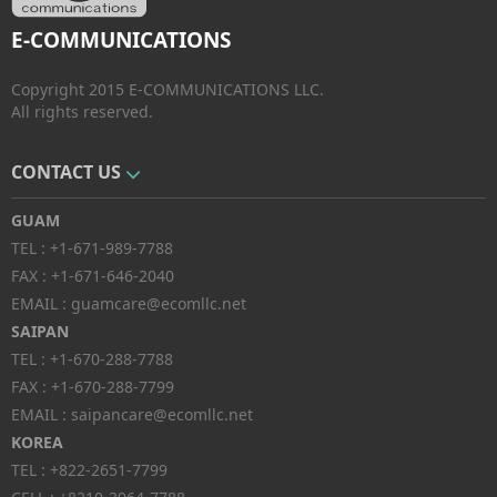
E-COMMUNICATIONS
Copyright 2015 E-COMMUNICATIONS LLC.
All rights reserved.
CONTACT US
GUAM
TEL :
+1-671-989-7788
FAX :
+1-671-646-2040
EMAIL :
guamcare@ecomllc.net
SAIPAN
TEL :
+1-670-288-7788
FAX :
+1-670-288-7799
EMAIL :
saipancare@ecomllc.net
KOREA
TEL :
+822-2651-7799