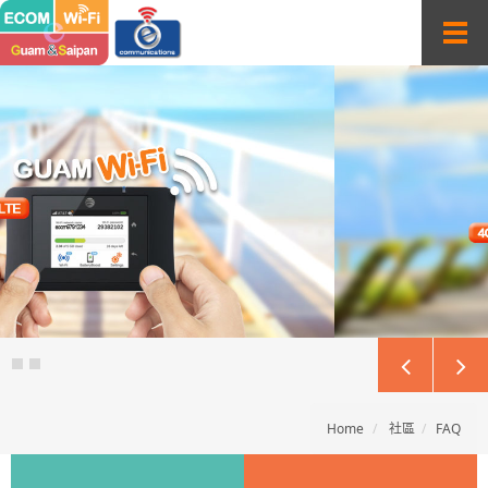
Sketchbook5, 스케치북5
Sketchbook5, 스케치북5
T
o
g
g
l
e
n
a
v
i
g
a
t
i
o
n
Home
社區
FAQ