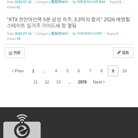
Date
2026.07.20
Category
關島的WiFi
By
따뜻한미노타우르43
Reply
0
Views
62
"KTX 천안아산역 5분 삼성 직주, 3.3억의 합리" 2026 배방힐
스테이트 실거주 가이드새 창 열림
Date
2026.07.16
Category
關島的WiFi
By
치유의바다사자97
Reply
0
Views
59
列表
發表
Prev
1
...
4
5
6
7
8
9
10
11
12
13
...
2978
Next