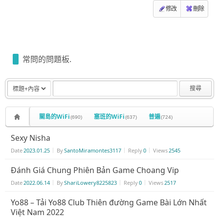
修改
刪除
常問的問題板.
搜尋
關島的WiFi
塞班的WiFi
普遍
(690)
(637)
(724)
Sexy Nisha
Date
2023.01.25
By
SantoMiramontes3117
Reply
0
Views
2545
Đánh Giá Chung Phiên Bản Game Choang Vip
Date
2022.06.14
By
ShariLowery8225823
Reply
0
Views
2517
Yo88 – Tải Yo88 Club Thiên đường Game Bài Lớn Nhất
Việt Nam 2022