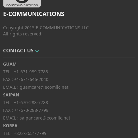
E-COMMUNICATIONS
Copyright 2015 E-COMMUNICATIONS LLC.
All rights reserved.
CONTACT US
GUAM
TEL :
+1-671-989-7788
FAX :
+1-671-646-2040
EMAIL :
guamcare@ecomllc.net
SAIPAN
TEL :
+1-670-288-7788
FAX :
+1-670-288-7799
EMAIL :
saipancare@ecomllc.net
KOREA
TEL :
+822-2651-7799