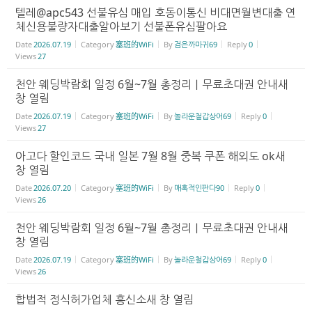
텔레@apc543 선불유심 매입 호동이통신 비대면월변대출 연
체신용불량자대출알아보기 선불폰유심팔아요
Date
2026.07.19
Category
塞班的WiFi
By
검은까마귀69
Reply
0
Views
27
천안 웨딩박람회 일정 6월~7월 총정리｜무료초대권 안내새
창 열림
Date
2026.07.19
Category
塞班的WiFi
By
놀라운철갑상어69
Reply
0
Views
27
아고다 할인코드 국내 일본 7월 8월 중복 쿠폰 해외도 ok새
창 열림
Date
2026.07.20
Category
塞班的WiFi
By
매혹적인판다90
Reply
0
Views
26
천안 웨딩박람회 일정 6월~7월 총정리｜무료초대권 안내새
창 열림
Date
2026.07.19
Category
塞班的WiFi
By
놀라운철갑상어69
Reply
0
Views
26
합법적 정식허가업체 흥신소새 창 열림