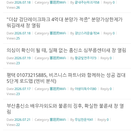
Date
2026.07.18
Category
塞班的WiFi
By
끝내주는파괴자58
Reply
0
Views
26
"더샵 검단레이크파크 4억대 분양가 적중" 분양가상한제가
뭐길래새 창 열림
Date
2026.07.18
Category
塞班的WiFi
By
장난스러운솔개34
Reply
0
Views
25
의심이 확신이 될 때, 실패 없는 흥신소 심부름센터새 창 열림
Date
2026.07.19
Category
塞班的WiFi
By
황금빛연주자73
Reply
0
Views
23
평택 01073215885, 비즈니스 파트너와 함께하는 성공 접대
5단계 로드맵 (엔비 분석)
Date
2026.07.17
Category
塞班的WiFi
By
야생의독수리80
Reply
0
Views
23
부산흥신소 배우자외도와 불륜의 징후, 확실한 불륜새 창 열
림
Date
2026.07.21
Category
塞班的WiFi
By
무심한운석41
Reply
0
Views
22