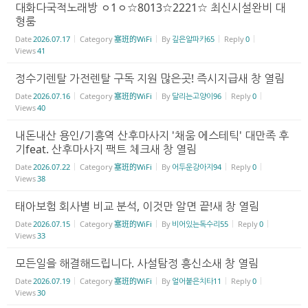
대화다국적노래방 ㅇ1ㅇ☆8013☆2221☆ 최신시설완비 대
형룸
Date
2026.07.17
Category
塞班的WiFi
By
깊은알파카65
Reply
0
Views
41
정수기렌탈 가전렌탈 구독 지원 많은곳! 즉시지급새 창 열림
Date
2026.07.16
Category
塞班的WiFi
By
달리는고양이96
Reply
0
Views
40
내돈내산 용인/기흥역 산후마사지 '채움 에스테틱' 대만족 후
기feat. 산후마사지 팩트 체크새 창 열림
Date
2026.07.22
Category
塞班的WiFi
By
어두운강아지94
Reply
0
Views
38
태아보험 회사별 비교 분석, 이것만 알면 끝!새 창 열림
Date
2026.07.15
Category
塞班的WiFi
By
비어있는독수리55
Reply
0
Views
33
모든일을 해결해드립니다. 사설탐정 흥신소새 창 열림
Date
2026.07.19
Category
塞班的WiFi
By
얼어붙은치타11
Reply
0
Views
30