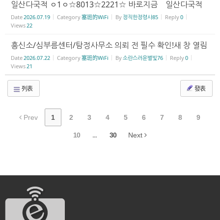
일산다국적 ㅇ1ㅇ☆8013☆2221☆ 바로지금 일산다국적
Date
2026.07.19
Category
塞班的WiFi
By
정직한정령사85
Reply
0
Views
22
흥신소/심부름센터/탐정사무소 의뢰 전 필수 확인!새 창 열림
Date
2026.07.22
Category
塞班的WiFi
By
소란스러운별빛76
Reply
0
Views
21
列表
發表
Prev
1
2
3
4
5
6
7
8
9
10
...
30
Next