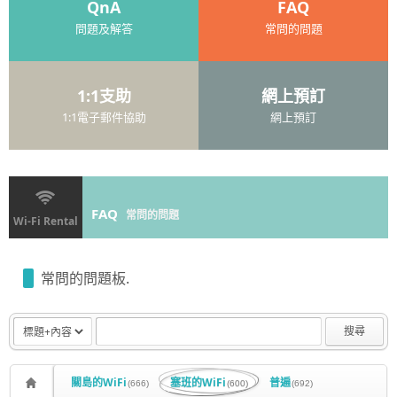
QnA
FAQ
問題及解答
常問的問題
1:1支助
網上預訂
1:1電子郵件協助
網上預訂
FAQ
常問的問題
Wi-Fi Rental
常問的問題板.
搜尋
關島的WiFi
塞班的WiFi
普遍
(666)
(600)
(692)