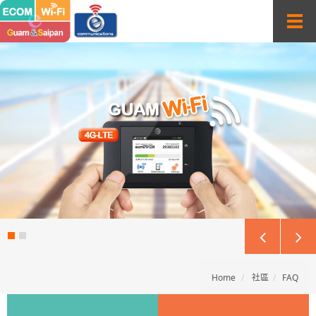
Sketchbook5, 스케치북5
Sketchbook5, 스케치북5
T
o
g
g
l
e
n
a
v
i
g
a
t
i
o
n
Home
社區
FAQ