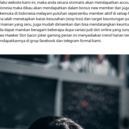
lalui website kami ini, maka anda secara otomatis akan mendapatkan accou
donesia maka dikau akan mendapatkan dalam bonus new member dan juga eks
rkemuka di Indonesia melayani puluhan seperseribu member aktif di setiap
na ialah menetapkan batas kesusahan (stop loss) dan target keuntungan pa
rmainan yang seru, Juga mudah dimainkan dan bisa mendatangkan keuntu
da dapat mainkan beragam beberapa dupa variasi judi slot online yang s
ws Hawker Slot Gacor joker gaming perian ini menyediakan trend harian t
ndapatkannya di grup facebook dan telegram formal kami.