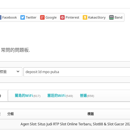
Facebook
Twitter
Google
Pinterest
KakaoStory
Band
常問的問題板.
關島的WiFi
塞班的WiFi
普遍
(617)
(549)
(658)
號
分類
標題
Agen Slot: Situs Judi RTP Slot Online Terbaru, Slot88 & Slot Gacor 20