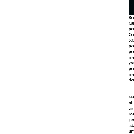
Be
Ca
per
Cer
500
pa
pec
me
ya
per
men
de
Me
ri
air
me
jam
ad
un