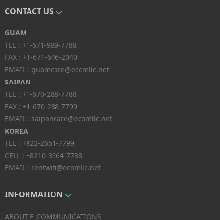
CONTACT US
GUAM
TEL :
+1-671-989-7788
FAX :
+1-671-646-2040
EMAIL :
guamcare@ecomllc.net
SAIPAN
TEL :
+1-670-288-7788
FAX :
+1-670-288-7799
EMAIL :
saipancare@ecomllc.net
KOREA
TEL :
+822-2651-7799
CELL :
+8210-3964-7788
EMAIL :
rentwifi@ecomllc.net
INFORMATION
ABOUT E-COMMUNICATIONS