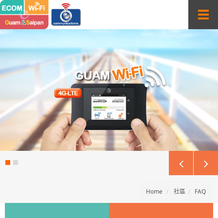
Sketchbook5, 스케치북5
Sketchbook5, 스케치북5
T
o
g
g
l
e
n
a
v
i
g
a
t
i
o
n
Home
社區
FAQ