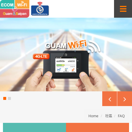
T
o
g
g
l
e
n
a
v
i
g
a
t
i
o
n
Home
社區
FAQ