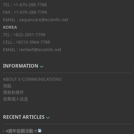
TEL :
+1-670-288-7788
FAX :
+1-670-288-7799
EMAIL :
saipancare@ecomllc.net
KOREA
TEL :
+822-2651-7799
CELL :
+8210-3964-7788
EMAIL :
rentwifi@ecomllc.net
INFORMATION
ABOUT E-COMMUNICATIONS
地點
條款和條件
收集個人信息
RECENT ARTICLES
4週年促銷活動 !!