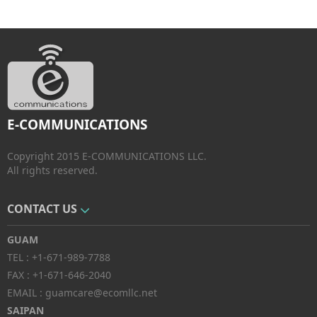
E-COMMUNICATIONS
Copyright 2015 E-COMMUNICATIONS LLC.
All rights reserved.
CONTACT US
GUAM
TEL :
+1-671-989-7788
FAX :
+1-671-646-2040
EMAIL :
guamcare@ecomllc.net
SAIPAN