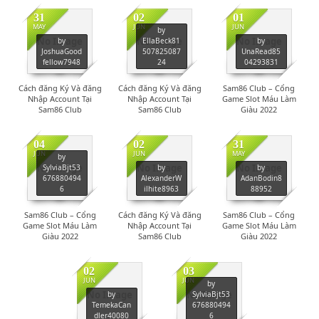
31
02
01
MAY
JUN
JUN
by
No Image
No Image
No Image
by
EllaBeck81
by
3208
3200
3195
JoshuaGood
507825087
UnaRead85
fellow7948
24
04293831
Cách đăng Ký Và đăng
Cách đăng Ký Và đăng
Sam86 Club – Cổng
Nhập Account Tại
Nhập Account Tại
Game Slot Máu Làm
Sam86 Club
Sam86 Club
Giàu 2022
04
02
31
JUN
JUN
MAY
by
No Image
No Image
No Image
SylviaBjt53
by
by
3191
3168
3161
676880494
AlexanderW
AdanBodin8
6
ilhite8963
88952
Sam86 Club – Cổng
Cách đăng Ký Và đăng
Sam86 Club – Cổng
Game Slot Máu Làm
Nhập Account Tại
Game Slot Máu Làm
Giàu 2022
Sam86 Club
Giàu 2022
02
03
JUN
JUN
by
No Image
No Image
by
SylviaBjt53
3159
3155
TemekaCan
676880494
dler40080
6