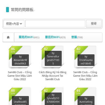
常問的問題板.
搜尋
關島的WiFi
塞班的WiFi
普遍
(681)
(623)
(708)
06
02
02
JUN
JUN
JUN
by
No Image
No Image
No Image
by
TameraBur
by
3379
3366
3359
AlexanderW
ges657183
ErickFounta
ilhite8963
5
in018645
Sam86 Club – Cổng
Cách đăng Ký Và đăng
Sam86 Club – Cổng
Game Slot Máu Làm
Nhập Account Tại
Game Slot Máu Làm
Giàu 2022
Sam86 Club
Giàu 2022
08
02
01
JUN
JUN
JUN
by
No Image
No Image
No Image
by
SylviaBjt53
by
3356
3350
3300
UnaRead85
676880494
AureliaKing