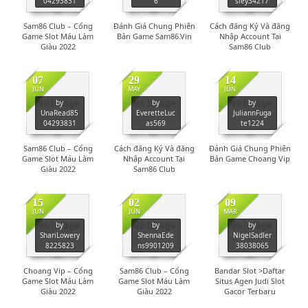
04293831
6
sley34217
Sam86 Club – Cổng
Đánh Giá Chung Phiên
Cách đăng Ký Và đăng
Game Slot Máu Làm
Bản Game Sam86.Vin
Nhập Account Tại
Giàu 2022
Sam86 Club
07
29
14
JUN
MAY
JUN
No Image
No Image
No Image
by
by
by
3283
3280
3277
UnaRead85
EveretteLuc
JuliannFuga
04293831
as569
te1224
Sam86 Club – Cổng
Cách đăng Ký Và đăng
Đánh Giá Chung Phiên
Game Slot Máu Làm
Nhập Account Tại
Bản Game Choang Vip
Giàu 2022
Sam86 Club
15
02
09
JUN
JUN
MAR
No Image
No Image
No Image
by
by
by
3244
3244
3221
ShariLowery
ShennaEde
NigelSadler
8225823
ns9901209
38038065
Choang Vip – Cổng
Sam86 Club – Cổng
Bandar Slot >Daftar
Game Slot Máu Làm
Game Slot Máu Làm
Situs Agen Judi Slot
Giàu 2022
Giàu 2022
Gacor Terbaru