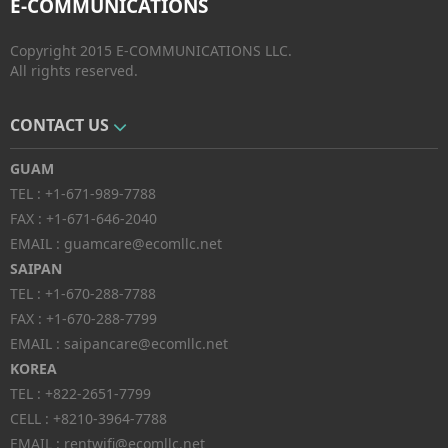
E-COMMUNICATIONS
Copyright 2015 E-COMMUNICATIONS LLC.
All rights reserved.
CONTACT US
GUAM
TEL :
+1-671-989-7788
FAX :
+1-671-646-2040
EMAIL :
guamcare@ecomllc.net
SAIPAN
TEL :
+1-670-288-7788
FAX :
+1-670-288-7799
EMAIL :
saipancare@ecomllc.net
KOREA
TEL :
+822-2651-7799
CELL :
+8210-3964-7788
EMAIL :
rentwifi@ecomllc.net