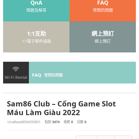
QnA
FAQ
問題及解答
常問的問題
1:1支助
網上預訂
1:1電子郵件協助
網上預訂
FAQ
常問的問題
Wi-Fi Rental
Sam86 Club – Cổng Game Slot
Máu Làm Giàu 2022
UnaRead8504293831
點閱
3474
推薦
0
回覆
0