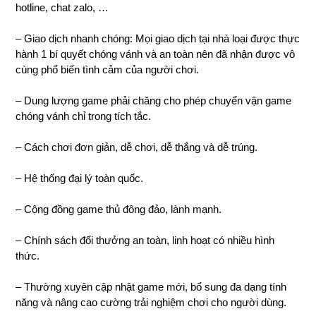
hotline, chat zalo, …
– Giao dịch nhanh chóng: Mọi giao dịch tại nhà loại được thực
hành 1 bí quyết chóng vánh và an toàn nên đã nhận được vô
cùng phổ biến tình cảm của người chơi.
– Dung lượng game phải chăng cho phép chuyển vận game
chóng vánh chỉ trong tích tắc.
– Cách chơi đơn giản, dễ chơi, dễ thắng và dễ trúng.
– Hệ thống đại lý toàn quốc.
– Cộng đồng game thủ đông đảo, lành mạnh.
– Chính sách đổi thưởng an toàn, linh hoạt có nhiều hình
thức.
– Thường xuyên cập nhật game mới, bổ sung đa dạng tính
năng và nâng cao cường trải nghiệm chơi cho người dùng.