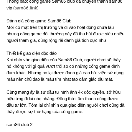
Thông báo: cổng game Sam86 club đã chuyển thành sam86
sam86.link
vip (
)
Đánh giá cổng game Sam86 Club
Mới có mặt trên thị trường và đi vào hoạt động chưa lâu
nhưng cổng game đổi thưởng này đã thu hút được siêu nhiều
người tham gia, cùng rộng rãi đánh giá tích cực như:
Thiết kế giao diện độc đáo
Khi nhìn vào giao diện của Sam86 Club, người chơi sẽ thấy
nó không với gì quá vượt trội so có những cổng game đình
đám khác. Nhưng nó lại được đánh giá cao bởi việc sử dụng
màu nền chủ đạo là màu tím nhạt tạo cảm giác dịu mát.
Cùng mang ấy là sự đầu tư hình ảnh 4k độc quyền, sở hữu
hiệu ứng đi lại nhẹ nhàng. Đồng thời, âm thanh cũng được
đầu tư lớn. Tóm lại chỉ nhìn qua giao diện người chơi cũng đã
thấy được sự thứ hạng của cổng game.
sam86 club 2