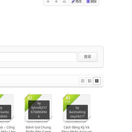
修改
刪除
搜尋
Li
Zi
G
st
n
al
e
le
02
01
r
JUN
JUN
by
y
mage
No Image
No Image
by
SylviaBjt53
by
354
3349
3291
Founta
676880494
AureliaKing
18645
6
sley34217
ub – Cổng
Đánh Giá Chung
Cách đăng Ký Và
t Máu Làm
Phiên Bản Game
đăng Nhập Account