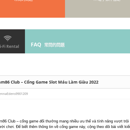
FAQ
常問的問題
-Fi Rental
am86 Club – Cổng Game Slot Máu Làm Giàu 2022
ennaEdens9901209
m86 Club – cổng game đổi thưởng mang nhiều ưu thế và tính năng vượt trội 
ời chơi. Để biết thêm thông tin về cổng game này, cộng theo dõi bài viết ki