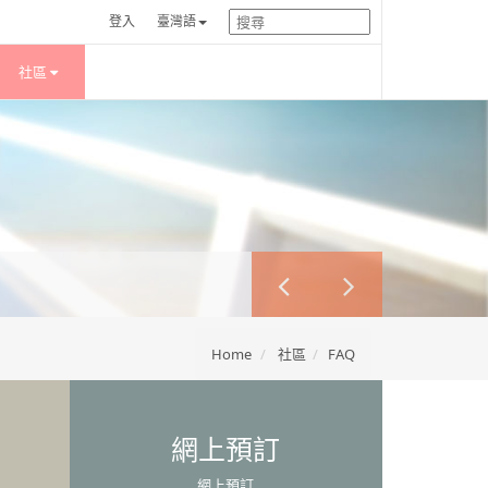
登入
臺灣語
社區
Home
社區
FAQ
網上預訂
網上預訂