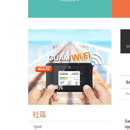
Wi
S
關島機場
Sh
社區
Sa
QnA
ngư