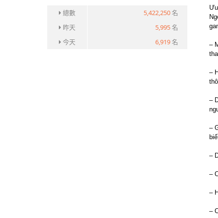
Ưu
總數
5,422,250
名
Ngo
ga
昨天
5,995
名
今天
6,919
名
– 
th
– 
thô
– D
ngư
– G
biế
– 
– C
– H
– 