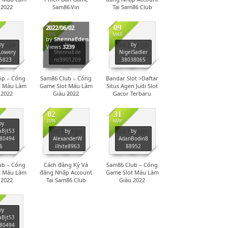
 2022
Sam86.Vin
Tại Sam86 Club
02
09
2022/06/02
JUN
MAR
by
ShennaEdens9901209
mage
No Image
No Image
by
by
by
240
Views
3239
3220
Lowery
ShennaEde
NigelSadler
5823
ns9901209
38038065
ip – Cổng
Sam86 Club – Cổng
Bandar Slot >Daftar
t Máu Làm
Game Slot Máu Làm
Situs Agen Judi Slot
 2022
Giàu 2022
Gacor Terbaru
02
31
JUN
MAY
by
mage
No Image
No Image
iaBjt53
by
by
190
3165
3158
80494
AlexanderW
AdanBodin8
6
ilhite8963
88952
ub – Cổng
Cách đăng Ký Và
Sam86 Club – Cổng
t Máu Làm
đăng Nhập Account
Game Slot Máu Làm
 2022
Tại Sam86 Club
Giàu 2022
by
mage
iaBjt53
153
80494