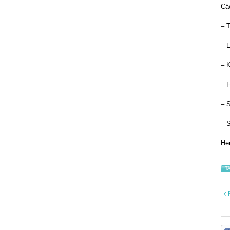
Các
– 
– E
– K
– 
– 
– S
Her
TA
P