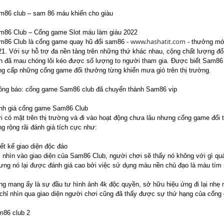
m86 club – sam 86 máu khiến cho giàu
m86 Club – Cổng game Slot máu làm giàu 2022
www.hashatit.com
m86 Club là cổng game quay hũ đổi sam86 -
- thưởng mới
1. Với sự hỗ trợ đa nền tảng trên những thứ khác nhau, cộng chất lượng đổi
n đã mau chóng lôi kéo được số lượng to người tham gia. Được biết Sam86 
ng cấp những cổng game đổi thưởng từng khiến mưa gió trên thị trường.
ông báo: cổng game Sam86 club đã chuyển thành Sam86 vip
nh giá cổng game Sam86 Club
 có mặt trên thị trường và đi vào hoạt động chưa lâu nhưng cổng game đổi 
g rộng rãi đánh giá tích cực như:
ết kế giao diện độc đáo
 nhìn vào giao diện của Sam86 Club, người chơi sẽ thấy nó không với gì q
ng nó lại được đánh giá cao bởi việc sử dụng màu nền chủ đạo là màu tím 
ng mang ấy là sự đầu tư hình ảnh 4k độc quyền, sở hữu hiệu ứng đi lại nhẹ
 chỉ nhìn qua giao diện người chơi cũng đã thấy được sự thứ hạng của cổng
m86 club 2