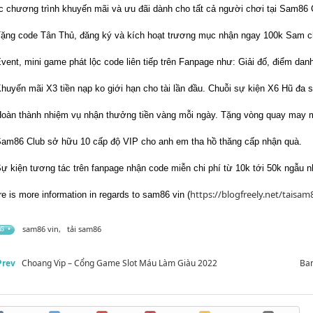
 chương trình khuyến mãi và ưu đãi dành cho tất cả người chơi tại Sam86 C
Tặng code Tân Thủ, đăng ký và kích hoạt trương mục nhận ngay 100k Sam ch
vent, mini game phát lộc code liên tiếp trên Fanpage như: Giải đố, điểm dan
huyến mãi X3 tiền nạp ko giới hạn cho tài lần đầu. Chuỗi sự kiện X6 Hũ đa 
Hoàn thành nhiệm vụ nhận thưởng tiền vàng mỗi ngày. Tặng vòng quay may m
Sam86 Club sở hữu 10 cấp độ VIP cho anh em tha hồ thăng cấp nhận quà.
ự kiện tương tác trên fanpage nhận code miễn chi phí từ 10k tới 50k ngẫu n
https://blogfreely.net/taisam
e is more information in regards to sam86 vin (
sam86 vin
,
tải sam86
G •
rev
Choang Vip – Cổng Game Slot Máu Làm Giàu 2022
Ban