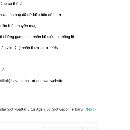
lub cụ thể là:
ưa cần nạp đã sở hữu tiền để chơi.
h tân thủ, khuyến mại,…
số những game slot nhận hũ siêu to khổng lồ.
ắn với tỷ lệ nhận thưởng tới 90%.
hiên
86link
) have a look at our own website.
dar Slot >Daftar Situs Agen Judi Slot Gacor Terbaru
Next