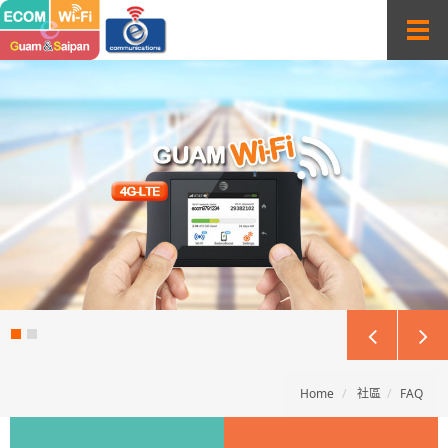
T
o
g
g
l
e
n
a
v
i
g
a
t
i
o
n
Home
社區
FAQ