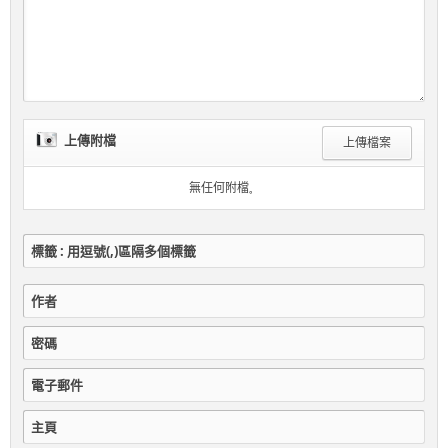
上傳附檔
上傳檔案
無任何附檔。
標籤 : 用逗號(,)區隔多個標籤
作者
密碼
電子郵件
主頁