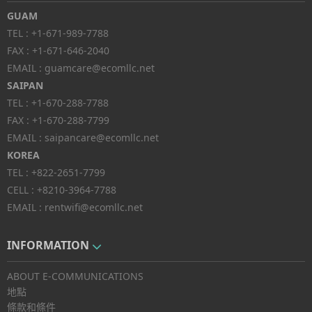
GUAM
TEL :
+1-671-989-7788
FAX :
+1-671-646-2040
EMAIL :
guamcare@ecomllc.net
SAIPAN
TEL :
+1-670-288-7788
FAX :
+1-670-288-7799
EMAIL :
saipancare@ecomllc.net
KOREA
TEL :
+822-2651-7799
CELL :
+8210-3964-7788
EMAIL :
rentwifi@ecomllc.net
INFORMATION
ABOUT E-COMMUNICATIONS
地點
條款和條件