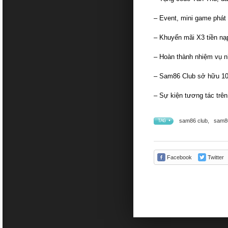
– Event, mini game phát 
– Khuyến mãi X3 tiền nạp
– Hoàn thành nhiệm vụ n
– Sam86 Club sở hữu 10 
– Sự kiện tương tác trên
sam86 club
,
sam86
TAG •
Facebook
Twitter