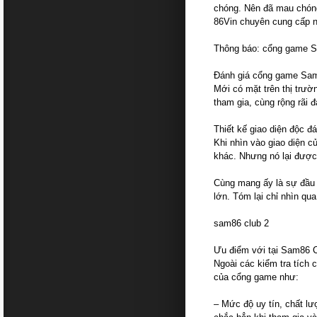
chóng. Nên đã mau chóng
86Vin chuyên cung cấp n
Thông báo: cổng game S
Đánh giá cổng game Sa
Mới có mặt trên thị trư
tham gia, cùng rộng rãi 
Thiết kế giao diện độc đ
Khi nhìn vào giao diện 
khác. Nhưng nó lại được
Cùng mang ấy là sự đầu 
lớn. Tóm lại chỉ nhìn q
sam86 club 2
Ưu điểm với tại Sam86 
Ngoài các kiểm tra tích 
của cổng game như:
– Mức độ uy tín, chất l