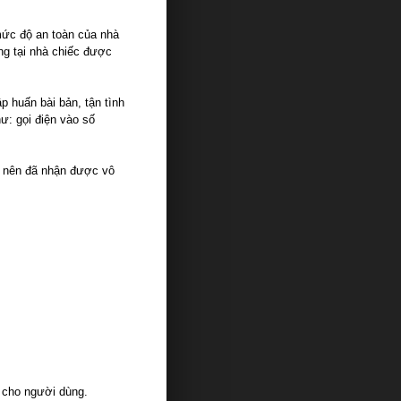
mức độ an toàn của nhà
àng tại nhà chiếc được
 huấn bài bản, tận tình
ư: gọi điện vào số
àn nên đã nhận được vô
 cho người dùng.