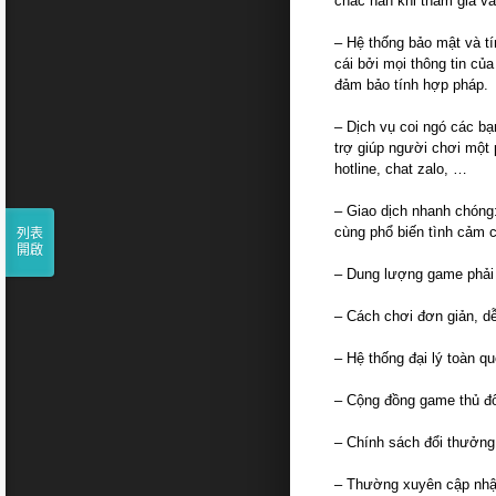
chắc hẳn khi tham gia v
– Hệ thống bảo mật và t
cái bởi mọi thông tin củ
đảm bảo tính hợp pháp.
– Dịch vụ coi ngó các b
trợ giúp người chơi một
hotline, chat zalo, …
– Giao dịch nhanh chóng:
cùng phổ biến tình cảm 
列表
開啟
– Dung lượng game phải 
– Cách chơi đơn giản, dễ
– Hệ thống đại lý toàn qu
– Cộng đồng game thủ đô
– Chính sách đổi thưởng 
– Thường xuyên cập nhật