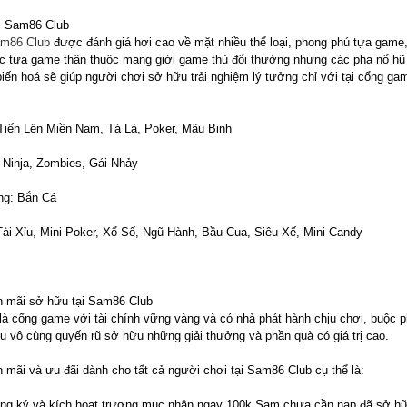
i Sam86 Club
m86 Club
được đánh giá hơi cao về mặt nhiều thể loại, phong phú tựa game
ác tựa game thân thuộc mang giới game thủ đổi thưởng nhưng các pha nổ hũ 
iến hoá sẽ giúp người chơi sở hữu trải nghiệm lý tưởng chỉ với tại cổng g
Tiến Lên Miền Nam, Tá Lả, Poker, Mậu Binh
 Ninja, Zombies, Gái Nhảy
ng: Bắn Cá
Tài Xỉu, Mini Poker, Xổ Số, Ngũ Hành, Bầu Cua, Siêu Xế, Mini Candy
n mãi sở hữu tại Sam86 Club
 cổng game với tài chính vững vàng và có nhà phát hành chịu chơi, buộc p
u vô cùng quyến rũ sở hữu những giải thưởng và phần quà có giá trị cao.
mãi và ưu đãi dành cho tất cả người chơi tại Sam86 Club cụ thể là:
ng ký và kích hoạt trương mục nhận ngay 100k Sam chưa cần nạp đã sở hữu