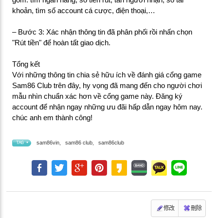
khoản, tìm số account cá cược, điện thoại,…
– Bước 3: Xác nhận thông tin đã phân phối rồi nhấn chọn
"Rút tiền" để hoàn tất giao dịch.
Tổng kết
Với những thông tin chia sẻ hữu ích về đánh giá cổng game
Sam86 Club trên đây, hy vọng đã mang đến cho người chơi
mẫu nhìn chuẩn xác hơn về cổng game này. Đăng ký
account để nhận ngay những ưu đãi hấp dẫn ngay hôm nay.
chúc anh em thành công!
sam86vin
,
sam86 club
,
sam86club
TAG •
修改
刪除