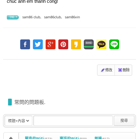
chúc anh em thành công!
sam86 club
,
sam86club
,
sam86vin
TAG •
修改
刪除
常問的問題板.
搜尋
關島的WiFi
塞班的WiFi
普遍
(573)
(509)
(617)