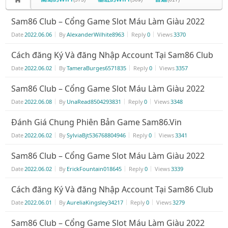
Sam86 Club – Cổng Game Slot Máu Làm Giàu 2022
Date
2022.06.06
By
AlexanderWilhite8963
Reply
0
Views
3370
Cách đăng Ký Và đăng Nhập Account Tại Sam86 Club
Date
2022.06.02
By
TameraBurges6571835
Reply
0
Views
3357
Sam86 Club – Cổng Game Slot Máu Làm Giàu 2022
Date
2022.06.08
By
UnaRead8504293831
Reply
0
Views
3348
Đánh Giá Chung Phiên Bản Game Sam86.Vin
Date
2022.06.02
By
SylviaBjt536768804946
Reply
0
Views
3341
Sam86 Club – Cổng Game Slot Máu Làm Giàu 2022
Date
2022.06.02
By
ErickFountain018645
Reply
0
Views
3339
Cách đăng Ký Và đăng Nhập Account Tại Sam86 Club
Date
2022.06.01
By
AureliaKingsley34217
Reply
0
Views
3279
Sam86 Club – Cổng Game Slot Máu Làm Giàu 2022