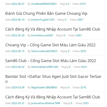
Date
2022.06.07
By
UnaRead8504293831
Reply
0
Views
3273
Đánh Giá Chung Phiên Bản Game Choang Vip
Date
2022.06.14
By
JuliannFugate1224
Reply
0
Views
3267
Cách đăng Ký Và đăng Nhập Account Tại Sam86 Club
Date
2022.05.29
By
EveretteLucas569
Reply
0
Views
3267
Choang Vip – Cổng Game Slot Máu Làm Giàu 2022
Date
2022.06.15
By
ShariLowery8225823
Reply
0
Views
3233
Sam86 Club – Cổng Game Slot Máu Làm Giàu 2022
Date
2022.06.02
By
ShennaEdens9901209
Reply
0
Views
3231
Bandar Slot >Daftar Situs Agen Judi Slot Gacor Terbar
u
Date
2024.03.09
By
NigelSadler38038065
Reply
0
Views
3216
Cách đăng Ký Và đăng Nhập Account Tại Sam86 Club
Date
2022.05.31
By
JoshuaGoodfellow7948
Reply
0
Views
3201