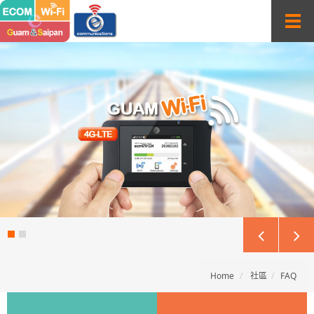
T
o
g
g
l
e
n
a
v
i
g
a
t
i
o
n
Home
社區
FAQ