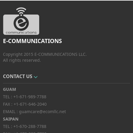
E-COMMUNICATIONS
Copyright 2015 E-COMMUNICATIONS LLC.
All rights reserved.
CONTACT US
GUAM
TEL :
+1-671-989-7788
FAX :
+1-671-646-2040
EMAIL :
guamcare@ecomllc.net
SAIPAN
TEL :
+1-670-288-7788