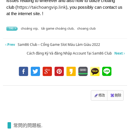
issues relating to wherever and also how to utilize choang
https://taichoangvip.link
club (
), you possibly can contact us
at the internet site. !
choáng vip
,
tải game choáng club
,
choang club
TAG •
Prev
Sam86 Club – Cổng Game Slot Máu Làm Giàu 2022
Cách đăng Ký Và đăng Nhập Account Tại Sam86 Club
Next
修改
刪除
常問的問題板.