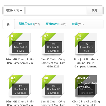
搜尋
關島的WiFi
塞班的WiFi
普遍
(672)
(613)
(701)
01
07
25
JUN
JUN
MAY
No Image
No Image
No Image
by
by
by
3720
3709
3672
AdanBodin8
UnaRead85
JarrodPrenz
88952
04293831
el31
Đánh Giá Chung Phiên
Sam86 Club – Cổng
Situs Judi Slot Gacor
Bản Game Sam86.Vin
Game Slot Máu Làm
Online Hari Ini
Giàu 2022
Gampang Menang
Maxwin RTP Tertinggi
02
08
12
2022/06/12
JUN
JUN
JUN
by
EdgardoGottshall6
No Image
No Image
No Image
by
by
by
3634
3631
Views
3565
UnaRead85
UnaRead85
EdgardoGot
04293831
04293831
tshall6819
Đánh Giá Chung Phiên
Sam86 Club – Cổng
Cách đăng Ký Và đăng
Bản Game Sam86.Vin
Game Slot Máu Làm
Nhập Account Tạ