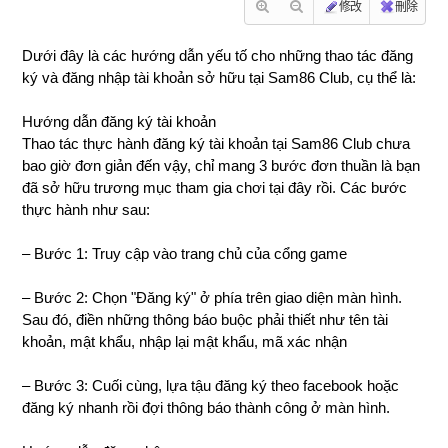
修改
刪除
Dưới đây là các hướng dẫn yếu tố cho những thao tác đăng
ký và đăng nhập tài khoản sở hữu tại Sam86 Club, cụ thể là:
Hướng dẫn đăng ký tài khoản
Thao tác thực hành đăng ký tài khoản tại Sam86 Club chưa
bao giờ đơn giản đến vậy, chỉ mang 3 bước đơn thuần là bạn
đã sở hữu trương mục tham gia chơi tại đây rồi. Các bước
thực hành như sau:
– Bước 1: Truy cập vào trang chủ của cổng game
– Bước 2: Chọn "Đăng ký" ở phía trên giao diện màn hình.
Sau đó, điền những thông báo buộc phải thiết như tên tài
khoản, mật khẩu, nhập lại mật khẩu, mã xác nhận
– Bước 3: Cuối cùng, lựa tậu đăng ký theo facebook hoặc
đăng ký nhanh rồi đợi thông báo thành công ở màn hình.