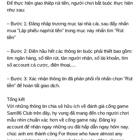
Để thực hiện giao thiệp rút tiền, người chơi bắt buộc thực hiện
như sau:
– Bước 1: Đăng nhập trương mục tại nhà cái, sau đấy nhấn
mua "Lập phiếu nạp/rút tiền" trong mục này nhấn tìm "Rút
tiền"
– Bước 2: Điền hầu hết các thông tin buộc phải thiết bao gồm:
tìm ngân hàng, số tiền rút, tân người nhận, số tài khoản, tìm
số account cá cược, điện thoại,…
– Bước 3: Xác nhận thông tin đã phân phối rồi nhấn chọn "Rút
tiền" để hoàn tất giao dịch.
Tổng kết
Với những thông tin chia sẻ hữu ích về đánh giá cổng game
Sam86 Club trên đây, hy vọng đã mang đến cho người chơi
mẫu nhìn chuẩn xác hơn về cổng game này. Đăng ký
account để nhận ngay những ưu đãi hấp dẫn ngay hôm nay.
chúc anh em thành công For those who have almost any