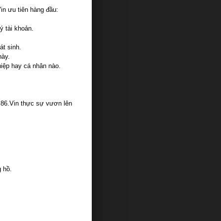
in ưu tiên hàng đầu:
 tài khoản.
át sinh.
này.
hiệp hay cá nhân nào.
m86.Vin thực sự vươn lên
g hồ.