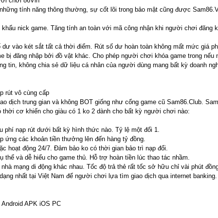
ời chơi 86Vin
 những tính năng thông thường, sự cốt lõi trong bảo mật cũng được Sam86.V
khẩu nick game. Tăng tính an toàn với mã công nhận khi người chơi đăng ký
 dư vào két sắt tất cả thời điểm. Rút số dư hoàn toàn không mất mức giá ph
me bị đăng nhập bởi đồ vật khác. Cho phép người chơi khóa game trong nếu 
ng tin, không chia sẻ dữ liệu cá nhân của người dùng mang bất kỳ doanh ng
p rút vô cùng cấp
giao dịch trung gian và không BOT giống như cổng game cũ Sam86.Club. Sa
 thời cơ khiến cho giàu có 1 ko 2 dành cho bất kỳ người chơi nào:
hu phí nạp rút dưới bất kỳ hình thức nào. Tỷ lệ một đổi 1.
p ứng các khoản tiền thưởng lên đến hàng tỷ đồng.
c hoạt động 24/7. Đảm bảo ko có thời gian bảo trì nạp đổi.
ụ thể và dễ hiểu cho game thủ. Hỗ trợ hoàn tiền lúc thao tác nhầm.
ãi nhà mạng di động khác nhau. Tốc độ trả thẻ rất tốc sở hữu chỉ vài phút đồn
ạng nhất tại Việt Nam để người chơi lựa tìm giao dịch qua internet banking.
n Android APK iOS PC