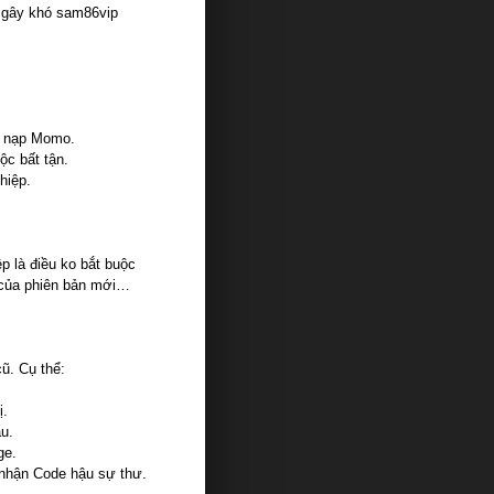
ề gây khó sam86vip
và nạp Momo.
ộc bất tận.
hiệp.
ệp là điều ko bắt buộc
t của phiên bản mới…
ũ. Cụ thể:
ị.
ầu.
ge.
 nhận Code hậu sự thư.