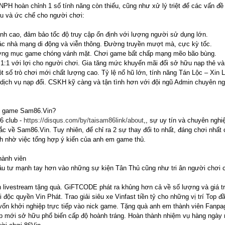
NPH hoàn chỉnh 1 số tính năng còn thiếu, cũng như xử lý triệt để các vấn đ
ịu và ức chế cho người chơi:
nh cao, đảm bảo tốc độ truy cập ổn định với lượng người sử dụng lớn.
ác nhà mạng di động và viễn thông. Đường truyền mượt mà, cực kỳ tốc.
ương mục game chóng vánh mặt. Chơi game bất chấp mạng mẽo bão bùng.
i 1:1 với lợi cho người chơi. Gia tăng mức khuyến mãi đối sở hữu nạp thẻ 
 số trò chơi mới chất lượng cao. Tỷ lệ nổ hũ lớn, tính năng Tán Lộc – Xin L
 dịch vụ nạp đổi. CSKH kỹ càng và tận tình hơn với đội ngũ Admin chuyên ng
ơi game Sam86.Vin?
6 club -
https://disqus.com/by/taisam86link/about
,, sự uy tín và chuyên nghi
hắc về Sam86.Vin. Tuy nhiên, để chỉ ra 2 sự thay đổi to nhất, đáng chơi nhấ
ch nhờ việc tổng hợp ý kiến của anh em game thủ.
hành viên
tư mạnh tay hơn vào những sự kiện Tân Thủ cũng như tri ân người chơi c
n livestream tặng quà. GiFTCODE phát ra khủng hơn cả về số lượng và giá tr
độc quyền Vin Phát. Trao giải siêu xe Vinfast tiền tỷ cho những vị trí Top đ
ốn khởi nghiệp trực tiếp vào nick game. Tặng quà anh em thành viên Fanpa
Vip mới sở hữu phổ biến cấp độ hoành tráng. Hoàn thành nhiệm vụ hàng ngày