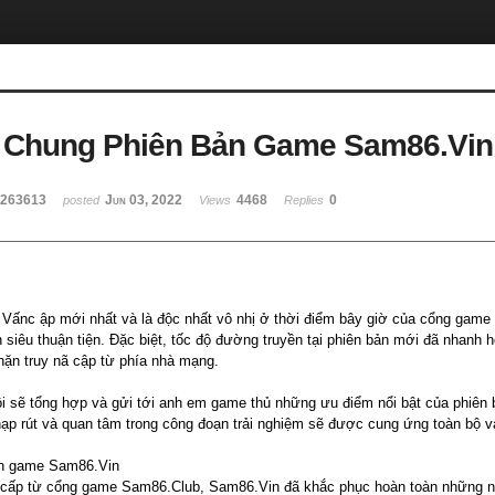
 Chung Phiên Bản Game Sam86.Vin
3263613
Jun 03, 2022
4468
0
posted
Views
Replies
ấnc ập mới nhất và là độc nhất vô nhị ở thời điểm bây giờ của cổng game 8
h siêu thuận tiện. Đặc biệt, tốc độ đường truyền tại phiên bản mới đã nhanh
hặn truy nã cập từ phía nhà mạng.
tôi sẽ tổng hợp và gửi tới anh em game thủ những ưu điểm nổi bật của phiên
 rút và quan tâm trong công đoạn trải nghiệm sẽ được cung ứng toàn bộ và 
ản game Sam86.Vin
 cấp từ cổng game Sam86.Club, Sam86.Vin đã khắc phục hoàn toàn những 