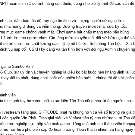
PH hoàn chỉnh 1 số tính năng còn thiếu, cũng như xử lý triệt để các vấn đề
nh cao, đảm bảo tốc độ truy cập ổn định với lượng người sử dụng lớn.
ác nhà mạng di động và viễn thông. Đường truyền mượt mà, cực kỳ tốc.
ương mục game chóng vánh mặt. Chơi game bất chấp mạng mẽo bão bùng.
i 1:1 với lợi cho người chơi. Gia tăng mức khuyến mãi đối sở hữu nạp thẻ 
 số trò chơi mới chất lượng cao. Tỷ lệ nổ hũ lớn, tính năng Tán Lộc – Xin L
 dịch vụ nạp đổi. CSKH kỹ càng và tận tình hơn với đội ngũ Admin chuyên ng
ơi game Sam86.Vin?
 Club, sự uy tín và chuyên nghiệp là điều ko bắt buộc nên khẳng định lại l
ự thay đổi to nhất, đáng chơi nhất của phiên bản mới… chúng tôi đã với phân
ủ.
hành viên
tư mạnh tay hơn vào những sự kiện Tân Thủ cũng như tri ân người chơi c
n livestream tặng quà. GiFTCODE phát ra khủng hơn cả về số lượng và giá tr
độc quyền Vin Phát. Trao giải siêu xe Vinfast tiền tỷ cho những vị trí Top đ
ốn khởi nghiệp trực tiếp vào nick game. Tặng quà anh em thành viên Fanpa
Vip mới sở hữu phổ biến cấp độ hoành tráng. Hoàn thành nhiệm vụ hàng ngày