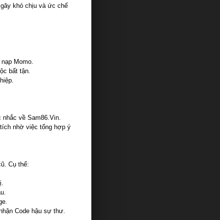
 gây khó chịu và ức chế
và nạp Momo.
ộc bất tận.
hiệp.
úc nhắc về Sam86.Vin.
 tích nhờ việc tổng hợp ý
ũ. Cụ thể:
ị.
ầu.
ge.
 nhận Code hậu sự thư.