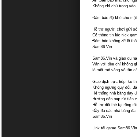
An toàn bảo mật cho ngư
Không chỉ chú trọng vào
Đảm bảo độ khó cho mật 
Hỗ trợ người chơi gửi số
Có thông tin lúc nick ga
Đảm bảo không để lộ thô
Sam86.Vin
Sam86.Vin và giao du nạ
Vẫn với tiêu chí không 
là một mỏ vàng vô tận có
Giao dịch trực tiếp, ko t
Không ngừng quy đổi, đá
Hệ thống nhà băng dày đặ
Hướng dẫn nạp rút tiền c
Hỗ trợ đổi thẻ tại rộng r
Đầy đủ các nhà băng đa d
Sam86.Vin
Link tải game Sam86.Vi