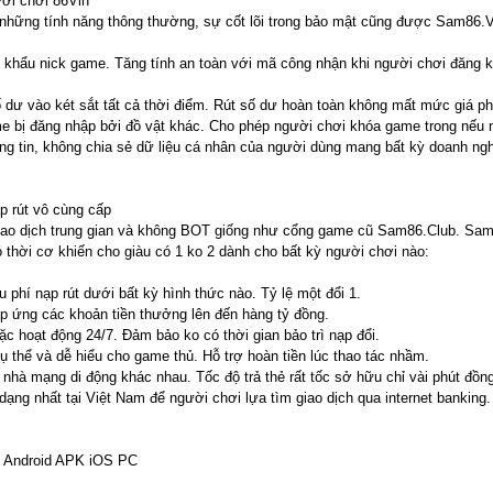
ời chơi 86Vin
 những tính năng thông thường, sự cốt lõi trong bảo mật cũng được Sam86.V
khẩu nick game. Tăng tính an toàn với mã công nhận khi người chơi đăng ký
 dư vào két sắt tất cả thời điểm. Rút số dư hoàn toàn không mất mức giá ph
me bị đăng nhập bởi đồ vật khác. Cho phép người chơi khóa game trong nếu 
ng tin, không chia sẻ dữ liệu cá nhân của người dùng mang bất kỳ doanh ng
p rút vô cùng cấp
giao dịch trung gian và không BOT giống như cổng game cũ Sam86.Club. Sa
 thời cơ khiến cho giàu có 1 ko 2 dành cho bất kỳ người chơi nào:
hu phí nạp rút dưới bất kỳ hình thức nào. Tỷ lệ một đổi 1.
p ứng các khoản tiền thưởng lên đến hàng tỷ đồng.
c hoạt động 24/7. Đảm bảo ko có thời gian bảo trì nạp đổi.
ụ thể và dễ hiểu cho game thủ. Hỗ trợ hoàn tiền lúc thao tác nhầm.
ãi nhà mạng di động khác nhau. Tốc độ trả thẻ rất tốc sở hữu chỉ vài phút đồn
ạng nhất tại Việt Nam để người chơi lựa tìm giao dịch qua internet banking.
n Android APK iOS PC