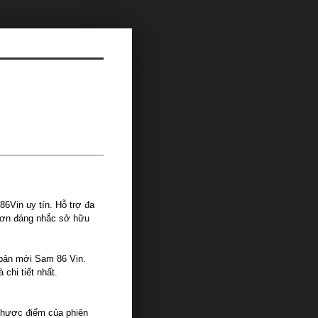
6Vin uy tín. Hỗ trợ đa
 hơn đáng nhắc sở hữu
 bản mới Sam 86 Vin.
chi tiết nhất.
nhược điểm của phiên