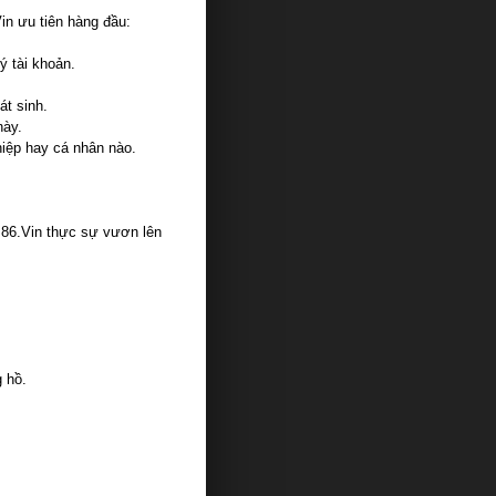
in ưu tiên hàng đầu:
 tài khoản.
át sinh.
này.
hiệp hay cá nhân nào.
m86.Vin thực sự vươn lên
g hồ.