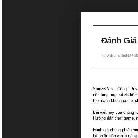
Sketchbook5, 스케치북5
Đánh Giá
Sketchbook5, 스케치북5
Adriana4089964
by
Sam86.Vin – Cổng TRuy V
nền tảng, nạp rút đa kên
thế mạnh không còn bị c
Bài viết này của chúng 
Hướng dẫn chơi game, nạp
Đánh giá chung phiên b
Là phiên bản được nâng