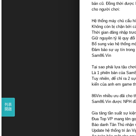
bản cũ. Đồng thời được N
cho người chơi:
Hệ thống máy chủ cấu hì
Không còn bị chặn bởi c
Thời gian đăng nhập tr
Giữ nguyên tỷ lệ quy đổ
Bổ sung vào hệ thống một
Đảm bảo sự uy tín trong
Sam86.Vin
Tại sao phải lựa tậu ch
Là 1 phiên bản của Sam86
Tuy nhiên, để chỉ ra 2 s
kiến của anh em game th
86Vin nhiều ưu đãi cho t
Sam86.Vin được NPH đầu 
列表
開啟
Gia tăng tần suất sự kiệ
Đua Top VP mang tên gọi 
Báo danh Tân Thủ nhận v
Update hệ thống tri ân 