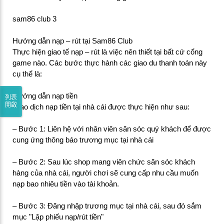
sam86 club 3
Hướng dẫn nạp – rút tại Sam86 Club
Thực hiện giao tế nạp – rút là việc nên thiết tại bất cứ cổng
game nào. Các bước thực hành các giao du thanh toán này
cụ thể là:
Hướng dẫn nạp tiền
列表
開啟
Giao dịch nạp tiền tại nhà cái được thực hiện như sau:
– Bước 1: Liên hệ với nhân viên săn sóc quý khách để được
cung ứng thông báo trương mục tại nhà cái
– Bước 2: Sau lúc shop mang viên chức săn sóc khách
hàng của nhà cái, người chơi sẽ cung cấp nhu cầu muốn
nạp bao nhiêu tiền vào tài khoản.
– Bước 3: Đăng nhập trương mục tại nhà cái, sau đó sắm
mục "Lập phiếu nạp/rút tiền"