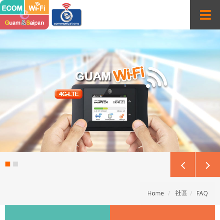
T
o
g
g
l
e
n
a
v
i
g
a
t
i
o
n
Home
社區
FAQ