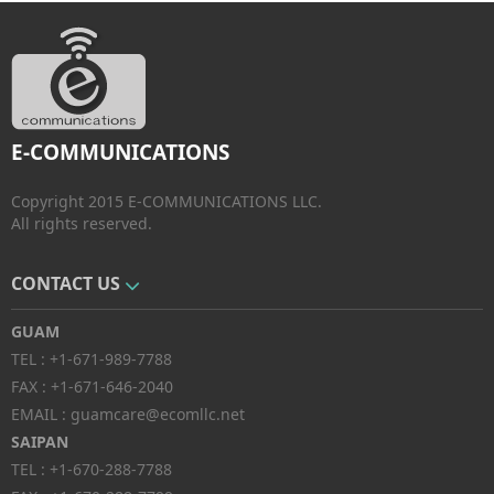
E-COMMUNICATIONS
Copyright 2015 E-COMMUNICATIONS LLC.
All rights reserved.
CONTACT US
GUAM
TEL :
+1-671-989-7788
FAX :
+1-671-646-2040
EMAIL :
guamcare@ecomllc.net
SAIPAN
TEL :
+1-670-288-7788