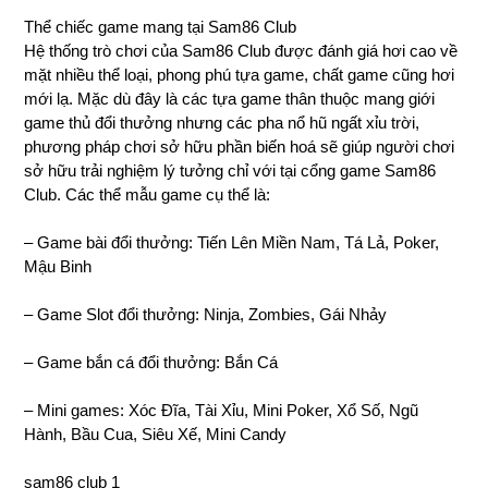
Thể chiếc game mang tại Sam86 Club
Hệ thống trò chơi của Sam86 Club được đánh giá hơi cao về
mặt nhiều thể loại, phong phú tựa game, chất game cũng hơi
mới lạ. Mặc dù đây là các tựa game thân thuộc mang giới
game thủ đổi thưởng nhưng các pha nổ hũ ngất xỉu trời,
phương pháp chơi sở hữu phần biến hoá sẽ giúp người chơi
sở hữu trải nghiệm lý tưởng chỉ với tại cổng game Sam86
Club. Các thể mẫu game cụ thể là:
– Game bài đổi thưởng: Tiến Lên Miền Nam, Tá Lả, Poker,
Mậu Binh
– Game Slot đổi thưởng: Ninja, Zombies, Gái Nhảy
– Game bắn cá đổi thưởng: Bắn Cá
– Mini games: Xóc Đĩa, Tài Xỉu, Mini Poker, Xổ Số, Ngũ
Hành, Bầu Cua, Siêu Xế, Mini Candy
sam86 club 1