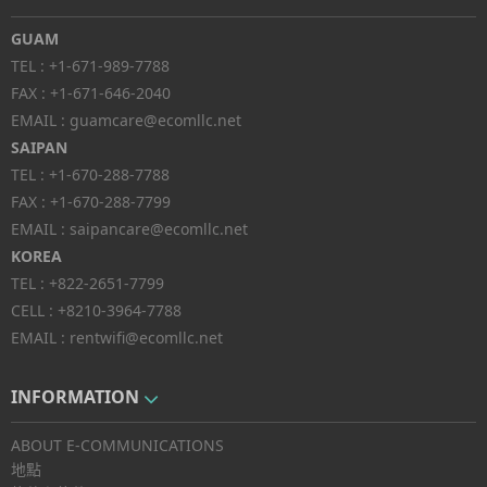
GUAM
TEL :
+1-671-989-7788
FAX :
+1-671-646-2040
EMAIL :
guamcare@ecomllc.net
SAIPAN
TEL :
+1-670-288-7788
FAX :
+1-670-288-7799
EMAIL :
saipancare@ecomllc.net
KOREA
TEL :
+822-2651-7799
CELL :
+8210-3964-7788
EMAIL :
rentwifi@ecomllc.net
INFORMATION
ABOUT E-COMMUNICATIONS
地點