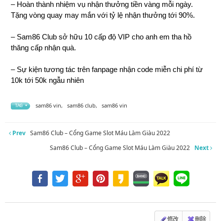
– Hoàn thành nhiệm vụ nhận thưởng tiền vàng mỗi ngày.
Tặng vòng quay may mắn với tỷ lệ nhận thưởng tới 90%.
– Sam86 Club sở hữu 10 cấp độ VIP cho anh em tha hồ
thăng cấp nhận quà.
– Sự kiện tương tác trên fanpage nhận code miễn chi phí từ
10k tới 50k ngẫu nhiên
sam86 vin
,
sam86 club
,
sam86 vin
TAG •
Prev
Sam86 Club – Cổng Game Slot Máu Làm Giàu 2022
Sam86 Club – Cổng Game Slot Máu Làm Giàu 2022
Next
修改
刪除