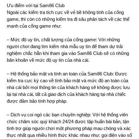
Ưu điểm với tại Sam86 Club
Ngoài các kiểm tra tích cực về vẻ bề không tính của cổng
game, thì còn có những kiểm tra đi sâu phân tách về các thế
mạnh của cổng game như:
– Mức độ uy tín, chất lượng của cổng game: Với những
người chơi đang tìm kiếm nhà mẫu uy tín để tham dự trải
nghiệm chắc hẳn khi tham gia vào Sam86 Club sẽ có những
băn khoăn về mức độ uy tín của nhà cái.
– Hệ thống bảo mật và tính an toàn của Sam86 Club: Được
kiểm tra cực kỳ cao về tính bảo mật và mức độ an toàn của
nhà cái bởi mọi thông tin của khách hàng sẽ không được lưu
lại tại nhà cái, tất cả giao dịch của khách hàng tại nhà chiếc
được đảm bảo tính hợp pháp.
– Dịch vụ coi ngó các bạn chuyên nghiệp: Với hệ thống viên
chức chăm sóc quý khách 24/24 được tập huấn bài bản, tận
tình trợ giúp người chơi một phương pháp mau chóng và xác
thực nhất qua nhiều hình thức khác nhau như: gọi điện vào số