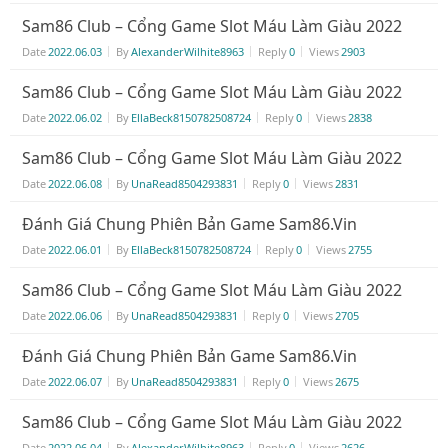
Sam86 Club – Cổng Game Slot Máu Làm Giàu 2022
Date
2022.06.03
By
AlexanderWilhite8963
Reply
0
Views
2903
Sam86 Club – Cổng Game Slot Máu Làm Giàu 2022
Date
2022.06.02
By
EllaBeck8150782508724
Reply
0
Views
2838
Sam86 Club – Cổng Game Slot Máu Làm Giàu 2022
Date
2022.06.08
By
UnaRead8504293831
Reply
0
Views
2831
Đánh Giá Chung Phiên Bản Game Sam86.Vin
Date
2022.06.01
By
EllaBeck8150782508724
Reply
0
Views
2755
Sam86 Club – Cổng Game Slot Máu Làm Giàu 2022
Date
2022.06.06
By
UnaRead8504293831
Reply
0
Views
2705
Đánh Giá Chung Phiên Bản Game Sam86.Vin
Date
2022.06.07
By
UnaRead8504293831
Reply
0
Views
2675
Sam86 Club – Cổng Game Slot Máu Làm Giàu 2022
Date
2022.06.04
By
AlexanderWilhite8963
Reply
0
Views
2626