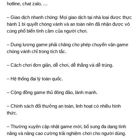
hotline, chat zalo, …
– Giao dịch nhanh chóng: Mọi giao dịch tại nhà loại được thực
hành 1 bí quyết chóng vánh và an toàn nên đã nhận được vô
cùng phổ biến tình cảm của người chơi.
– Dung lượng game phải chăng cho phép chuyển vận game
chóng vánh chỉ trong tích tắc.
– Cách chơi đơn giản, dễ chơi, dễ thắng và dễ trúng.
– Hệ thống đại lý toàn quốc.
– Cộng đồng game thủ đông đảo, lành mạnh.
– Chính sách đổi thưởng an toàn, linh hoạt có nhiều hình
thức.
– Thường xuyên cập nhật game mới, bổ sung đa dạng tính
năng và nâng cao cường trải nghiệm chơi cho người dùng.