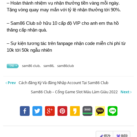
– Hoàn thành nhiệm vụ nhận thưởng tiền vàng mỗi ngày.
Tặng vòng quay may mắn với tỷ lệ nhận thưởng tới 90%.
– Sam86 Club sở hữu 10 cấp độ VIP cho anh em tha hồ
thăng cấp nhận quà.
– Sự kiện tương tác trên fanpage nhận code miễn chi phí từ
10k tới 50k ngẫu nhiên
sam86 club
,
sam86
,
sam86club
TAG •
Prev
Cách đăng Ký Và đăng Nhập Account Tại Sam86 Club
Sam86 Club – Cổng Game Slot Máu Làm Giàu 2022
Next
修改
刪除