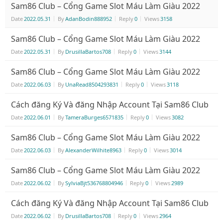
Sam86 Club – Cổng Game Slot Máu Làm Giàu 2022
Date
2022.05.31
By
AdanBodin888952
Reply
0
Views
3158
Sam86 Club – Cổng Game Slot Máu Làm Giàu 2022
Date
2022.05.31
By
DrusillaBartos708
Reply
0
Views
3144
Sam86 Club – Cổng Game Slot Máu Làm Giàu 2022
Date
2022.06.03
By
UnaRead8504293831
Reply
0
Views
3118
Cách đăng Ký Và đăng Nhập Account Tại Sam86 Club
Date
2022.06.01
By
TameraBurges6571835
Reply
0
Views
3082
Sam86 Club – Cổng Game Slot Máu Làm Giàu 2022
Date
2022.06.03
By
AlexanderWilhite8963
Reply
0
Views
3014
Sam86 Club – Cổng Game Slot Máu Làm Giàu 2022
Date
2022.06.02
By
SylviaBjt536768804946
Reply
0
Views
2989
Cách đăng Ký Và đăng Nhập Account Tại Sam86 Club
Date
2022.06.02
By
DrusillaBartos708
Reply
0
Views
2964