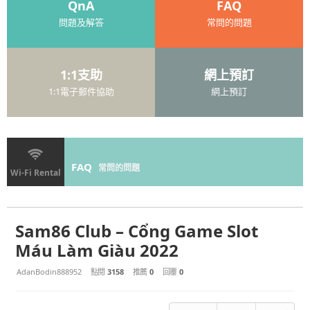
QnA
FAQ
問題及解答
常問的問題
1:1支助
網上預訂
1:1電子郵件協助
網上預訂
FAQ
常問的問題
Wi-Fi Rental
Sam86 Club – Cổng Game Slot
Máu Làm Giàu 2022
AdanBodin888952
點閱
3158
推薦
0
回覆
0