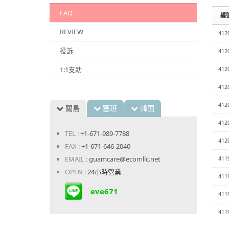
FAQ
編
REVIEW
412
投訴
412
1:1支助
412
412
412
關島
塞班
韓国
412
TEL :
+1-671-989-7788
412
FAX :
+1-671-646-2040
EMAIL :
guamcare@ecomllc.net
411
OPEN :
24小時營業
411
eve671
411
411