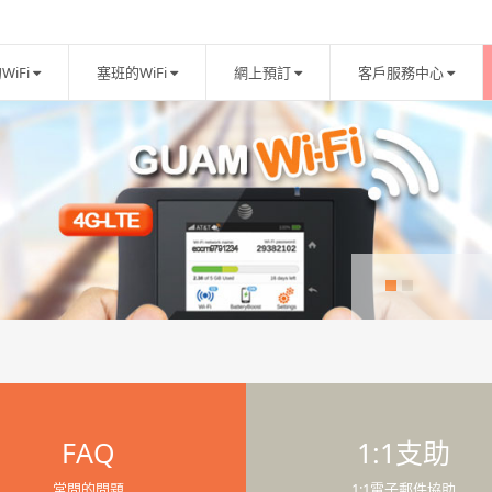
WiFi
塞班的WiFi
網上預訂
客戶服務中心
FAQ
1:1支助
常問的問題
1:1電子郵件協助