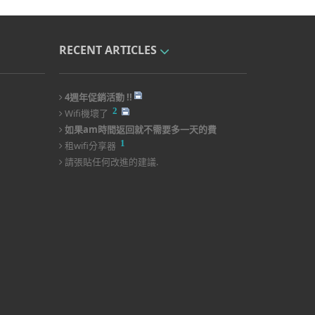
RECENT ARTICLES
4週年促銷活動 !!
2
Wifi機壞了
如果am時間返回就不需要多一天的費
1
用!!
租wifi分享器
請張貼任何改進的建議.