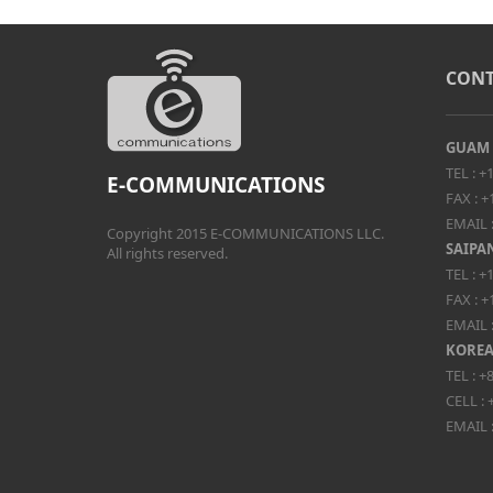
CONT
GUAM
TEL :
+1
E-COMMUNICATIONS
FAX :
+
EMAIL 
Copyright 2015 E-COMMUNICATIONS LLC.
SAIPA
All rights reserved.
TEL :
+1
FAX :
+
EMAIL 
KORE
TEL :
+8
CELL :
EMAIL 