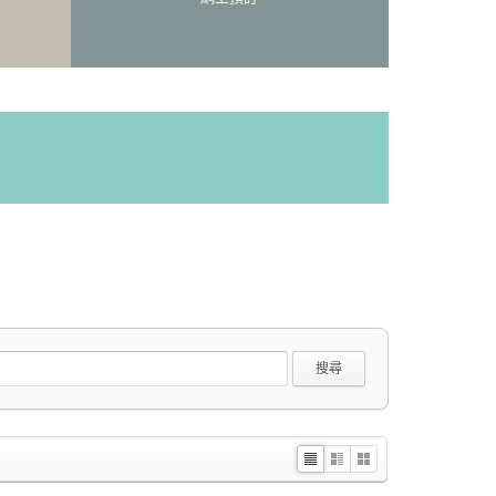
搜尋
Li
Zi
G
st
n
al