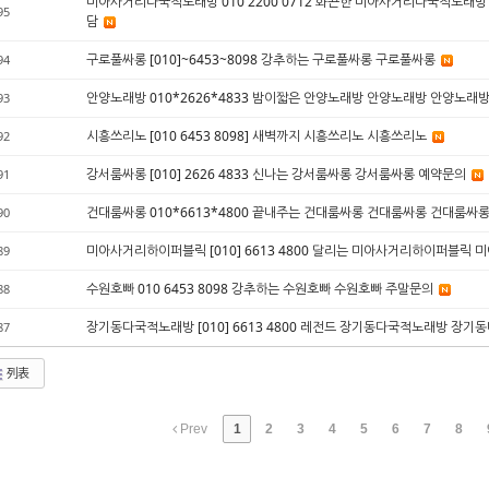
미아사거리다국적노래방 010 2200 0712 화끈한 미아사거리다국적노
95
담
구로풀싸롱 [010]~6453~8098 강추하는 구로풀싸롱 구로풀싸롱
94
안양노래방 010*2626*4833 밤이짧은 안양노래방 안양노래방 안양노래
93
시흥쓰리노 [010 6453 8098] 새벽까지 시흥쓰리노 시흥쓰리노
92
강서룸싸롱 [010] 2626 4833 신나는 강서룸싸롱 강서룸싸롱 예약문의
91
건대룸싸롱 010*6613*4800 끝내주는 건대룸싸롱 건대룸싸롱 건대룸싸
90
미아사거리하이퍼블릭 [010] 6613 4800 달리는 미아사거리하이퍼블
89
수원호빠 010 6453 8098 강추하는 수원호빠 수원호빠 주말문의
88
장기동다국적노래방 [010] 6613 4800 레전드 장기동다국적노래방 
87
列表
Prev
1
2
3
4
5
6
7
8