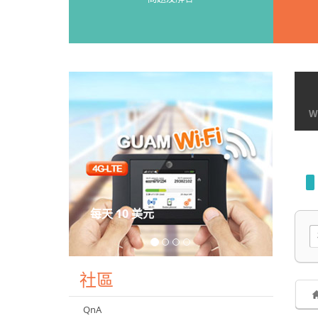
Wi
每天 10 美元
社區
QnA