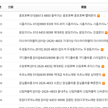
號
分類
標題
종로호빠 010]6613 4800 들썩이는 종로호빠 종로호빠 텔레문의
06
시흥쓰리노 010]3969 9339 하드코어 시흥쓰리노 시흥쓰리노 시흥쓰리노
05
분당쓰리노 010 6453 8098 제대로된 분당쓰리노 분당쓰리노 친절문의
04
미사하이퍼블릭 [010]~2626~4833 기대이상 미사하이퍼블릭 미사하이
03
두정동쓰리노 [010] 2626 4833 압도적 두정동쓰리노 두정동쓰리노
02
구디풀싸롱 [010]/6453/8098 올나잇 구디풀싸롱 구디풀싸롱 스타일문의
01
수원호빠 [010 2626 4833] 제대로된 수원호빠 수원호빠 초이스가능
00
속초노래방 010]4439 8996 역대급 속초노래방 속초노래방 심야문의
99
잠실풀싸롱 010 2626 4833 소문난 잠실풀싸롱 잠실풀싸롱 빠른문의
98
신림퍼블릭 [010]~2626~4833 끝내주는 신림퍼블릭 신림퍼블릭 신속문
97
창원다국적노래방 [010]~6453~8098 검증된 창원다국적노래방 창원
96