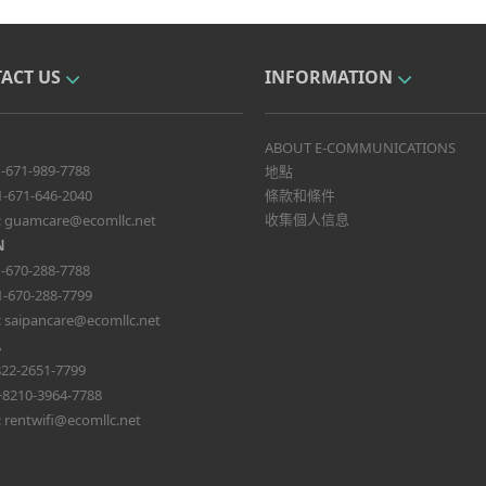
ACT US
INFORMATION
ABOUT E-COMMUNICATIONS
-671-989-7788
地點
1-671-646-2040
條款和條件
收集個人信息
:
guamcare@ecomllc.net
N
-670-288-7788
1-670-288-7799
:
saipancare@ecomllc.net
A
22-2651-7799
+8210-3964-7788
:
rentwifi@ecomllc.net