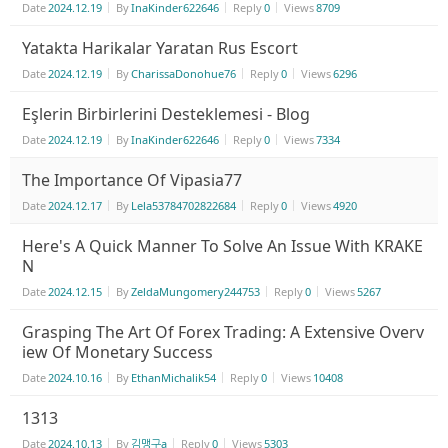
Date
2024.12.19
By
InaKinder622646
Reply
0
Views
8709
Yatakta Harikalar Yaratan Rus Escort
Date
2024.12.19
By
CharissaDonohue76
Reply
0
Views
6296
Eşlerin Birbirlerini Desteklemesi - Blog
Date
2024.12.19
By
InaKinder622646
Reply
0
Views
7334
The Importance Of Vipasia77
Date
2024.12.17
By
Lela53784702822684
Reply
0
Views
4920
Here's A Quick Manner To Solve An Issue With KRAKE
N
Date
2024.12.15
By
ZeldaMungomery244753
Reply
0
Views
5267
Grasping The Art Of Forex Trading: A Extensive Overv
iew Of Monetary Success
Date
2024.10.16
By
EthanMichalik54
Reply
0
Views
10408
1313
Date
2024.10.13
By
김맹구a
Reply
0
Views
5303