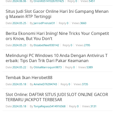
Date
2024.06.06
By
OrenK65141026707425
Reply
0
Views
5451
Situs Judi Slot Gacor Online Hari Ini Gampang Menan
g Maxwin RTP Tertinggi
Date
2024.05.25
By
JarrodPrenzel31
Reply
0
Views
3660
Berita Ekonomi Hari Iniing! Nine Tricks Your Competit
ors Know, But You Don’t
Date
2024.05.23
By
ElizabetNeel930142
Reply
0
Views
2795
Melindungi PC Windows 10 Anda Dengan Antivirus T
erbaik: Tips Dan Trik Dari Pakar Keamanan
Date
2024.05.22
By
OtiliaMarroquin9873
Reply
0
Views
5389
Tembak Ikan Herobet88
Date
2024.05.18
By
AmelieD76394743
Reply
0
Views
3735
Slot Online: DAFTAR SITUS JUDI SLOT ONLINE GACOR
TERBARU JACKPOT TERBESAR
Date
2024.05.18
By
TonjaRepass5414916568
Reply
0
Views
3131