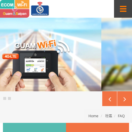
Sketchbook5, 스케치북5
Sketchbook5, 스케치북5
T
o
g
g
l
e
n
a
v
i
g
a
t
i
o
n
Home
社區
FAQ