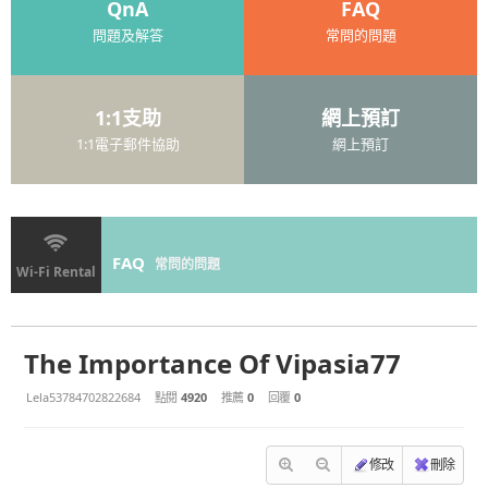
QnA
FAQ
問題及解答
常問的問題
1:1支助
網上預訂
1:1電子郵件協助
網上預訂
FAQ
常問的問題
Wi-Fi Rental
The Importance Of Vipasia77
Lela53784702822684
點閱
4920
推薦
0
回覆
0
修改
刪除