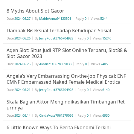
8 Myths About Slot Gacor
Date
2024.06.27
By
MableAnna94123501
Reply
0
Views
5244
Dampak Biseksual Terhadap Kehidupan Sosial
Date
2024.06.26
By
JerryFoust3766704928
Reply
0
Views
15240
Agen Slot: Situs Judi RTP Slot Online Terbaru, Slot88 &
Slot Gacor 2023
Date
2024.06.25
By
Aidan21X0678059033
Reply
0
Views
7405
Angela’s Very Embarrassing On-the-Job Physical: ENF
CMNF Embarrassed Naked Female Medical Erotica
Date
2024.06.21
By
JerryFoust3766704928
Reply
0
Views
6140
Skala Bagian Aktor Mengindikasikan Timbangan Ret
urnnya
Date
2024.06.14
By
CindaVoss7961379036
Reply
0
Views
6930
6 Little Known Ways To Berita Ekonomi Terkini