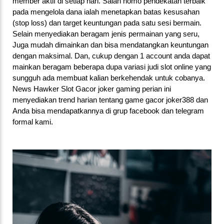
member aktif di setiap hari. Salah homo pendekatan terbaik
pada mengelola dana ialah menetapkan batas kesusahan
(stop loss) dan target keuntungan pada satu sesi bermain.
Selain menyediakan beragam jenis permainan yang seru,
Juga mudah dimainkan dan bisa mendatangkan keuntungan
dengan maksimal. Dan, cukup dengan 1 account anda dapat
mainkan beragam beberapa dupa variasi judi slot online yang
sungguh ada membuat kalian berkehendak untuk cobanya.
News Hawker Slot Gacor joker gaming perian ini
menyediakan trend harian tentang game gacor joker388 dan
Anda bisa mendapatkannya di grup facebook dan telegram
formal kami.