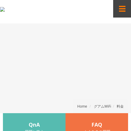
"
T
o
g
g
l
e
n
a
v
i
g
a
t
i
o
n
Home
グアムWiFi
料金
QnA
FAQ