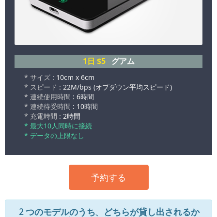
1日
$5
グアム
* サイズ
: 10cm x 6cm
* スピード
: 22M/bps (オプダウン平均スピード)
* 連続使用時間
: 6時間
* 連続待受時間
: 10時間
* 充電時間
: 2時間
* 最大10人同時に接続
* データの上限なし
予約する
２つのモデルのうち、どちらが貸し出されるか