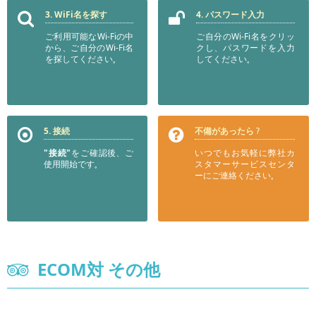
3. WiFi名を探す
4. パスワード入力
ご利用可能なWi-Fiの中
ご自分のWi-Fi名をクリッ
から、ご自分のWi-Fi名
クし、パスワードを入力
を探してください。
してください。
5. 接続
不備があったら？
"接続"
をご確認後、ご
いつでもお気軽に弊社カ
使用開始です。
スタマーサービスセンタ
ーにご連絡ください。
ECOM対 その他