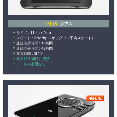
1日
$5
グアム
* サイズ
: 11cm x 9cm
* スピード
: 22M/bps (オプダウン平均スピード)
* 連続使用時間
: 16時間
* 連続待受時間
: 48時間
* 充電時間
: 3時間
* 最大15人同時に接続
* データの上限なし