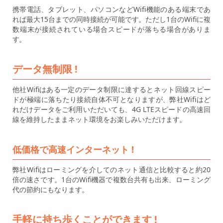
携帯電話、タブレット、パソコンなどWifi機能のある端末であ
れば最大15台までの同時接続が可能です。ただし1台のWifiに複
数端末が接続されている場合スピードが落ちる場合がありま
す。
データ無制限 !
他社Wifiはある一定のデータ制限に達するとネット回線スピー
ドが極端に落ちたり接続自体不可となりますが、弊社Wifiはど
れだけデータをご利用いただいても、4G LTEスピードの高速回
線を維持したままネット環境をお楽しみいただけます。
低価格で高速インターネット !
弊社Wifiはローミングを介してのネット通信と比較すると約20
倍の速さです。1台のWifi機器で複数台共有も出来、ローミング
代の節約にもなります。
手軽に持ち歩くことができます !