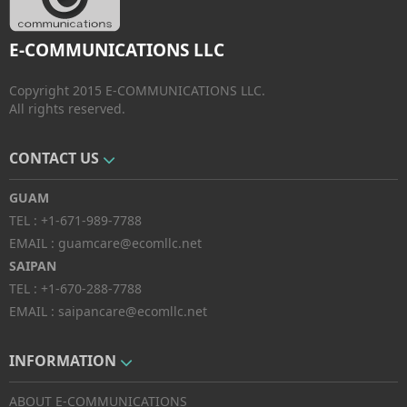
E-COMMUNICATIONS LLC
Copyright 2015 E-COMMUNICATIONS LLC.
All rights reserved.
CONTACT US
GUAM
TEL :
+1-671-989-7788
EMAIL :
guamcare@ecomllc.net
SAIPAN
TEL :
+1-670-288-7788
EMAIL :
saipancare@ecomllc.net
INFORMATION
ABOUT E-COMMUNICATIONS