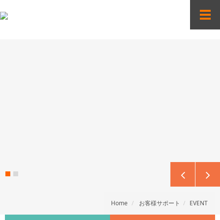
Sketchbook5, 스케치북5
Sketchbook5, 스케치북5
"
T
o
g
g
l
e
n
a
v
i
g
a
t
i
o
n
Home
お客様サポート
EVENT