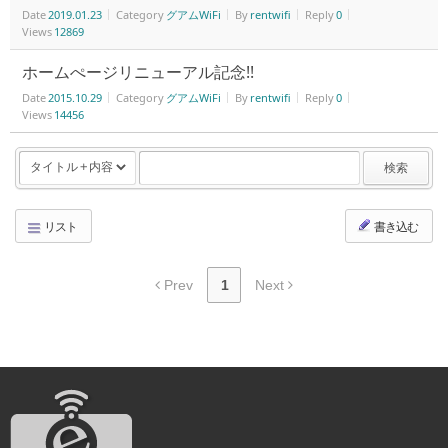
Date
2019.01.23
Category
グアムWiFi
By
rentwifi
Reply
0
Views
12869
ホームぺージリニューアル記念!!
Date
2015.10.29
Category
グアムWiFi
By
rentwifi
Reply
0
Views
14456
検索
リスト
書き込む
Prev
1
Next