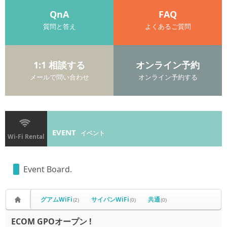
QnA
FAQ
質問と答え
よくあるご質問
1:1 相談する
オンライン予約
メールで問い合わせ
オンライン予約する
EVENT
イベント
Wi-Fi Rental
Event Board.
グアムWiFi
サイパンWiFi
共通
(2)
(0)
(0)
ECOM GPOオープン !